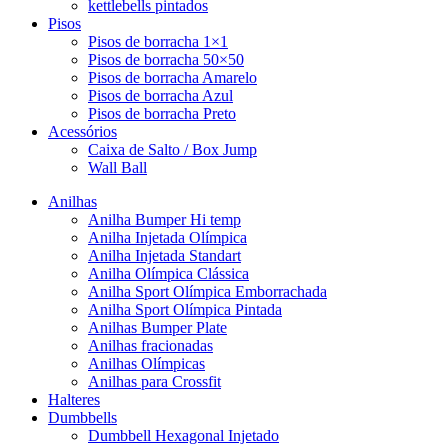
kettlebells pintados
Pisos
Pisos de borracha 1×1
Pisos de borracha 50×50
Pisos de borracha Amarelo
Pisos de borracha Azul
Pisos de borracha Preto
Acessórios
Caixa de Salto / Box Jump
Wall Ball
Anilhas
Anilha Bumper Hi temp
Anilha Injetada Olímpica
Anilha Injetada Standart
Anilha Olímpica Clássica
Anilha Sport Olímpica Emborrachada
Anilha Sport Olímpica Pintada
Anilhas Bumper Plate
Anilhas fracionadas
Anilhas Olímpicas
Anilhas para Crossfit
Halteres
Dumbbells
Dumbbell Hexagonal Injetado