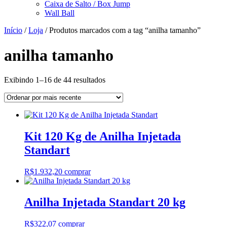
Caixa de Salto / Box Jump
Wall Ball
Início
/
Loja
/ Produtos marcados com a tag “anilha tamanho”
anilha tamanho
Classificado
Exibindo 1–16 de 44 resultados
por
mais
recente
Kit 120 Kg de Anilha Injetada
Standart
R$
1.932,20
comprar
Anilha Injetada Standart 20 kg
R$
322,07
comprar