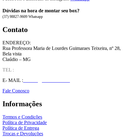
Dúvidas na hora de montar seu box?
(37) 98827-9609 Whatsapp
Contato
ENDEREÇO:
Rua Professora Maria de Lourdes Guimaraes Teixeira, nº 28,
Bela vista
Claúdio – MG
TEL :
(37) 98827-9609
E- MAIL :
vendas@wolfit.com.br
Fale Conosco
Informações
Termos e Condições
Política de Privacidade
Política de Entrega
Trocas e Devoluções