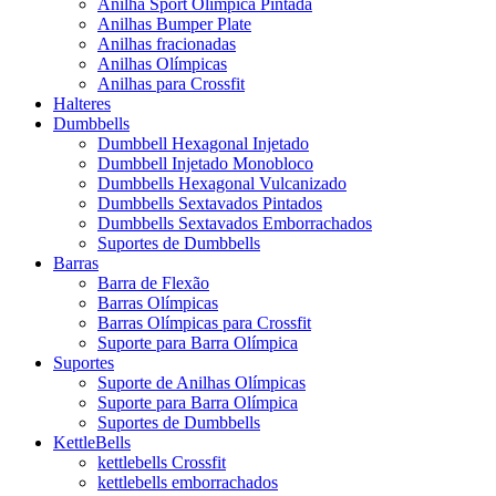
Anilha Sport Olímpica Pintada
Anilhas Bumper Plate
Anilhas fracionadas
Anilhas Olímpicas
Anilhas para Crossfit
Halteres
Dumbbells
Dumbbell Hexagonal Injetado
Dumbbell Injetado Monobloco
Dumbbells Hexagonal Vulcanizado
Dumbbells Sextavados Pintados
Dumbbells Sextavados Emborrachados
Suportes de Dumbbells
Barras
Barra de Flexão
Barras Olímpicas
Barras Olímpicas para Crossfit
Suporte para Barra Olímpica
Suportes
Suporte de Anilhas Olímpicas
Suporte para Barra Olímpica
Suportes de Dumbbells
KettleBells
kettlebells Crossfit
kettlebells emborrachados