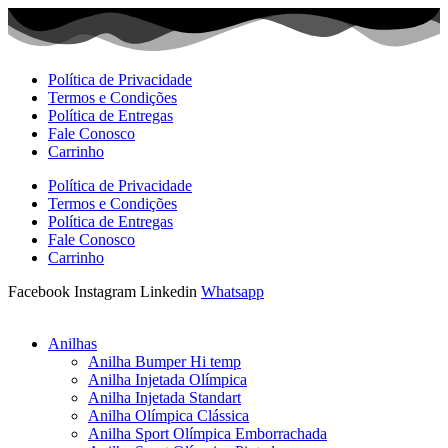
Ir
para
o
conteúdo
Política de Privacidade
Termos e Condições
Política de Entregas
Fale Conosco
Carrinho
Política de Privacidade
Termos e Condições
Política de Entregas
Fale Conosco
Carrinho
Facebook
Instagram
Linkedin
Whatsapp
Anilhas
Anilha Bumper Hi temp
Anilha Injetada Olímpica
Anilha Injetada Standart
Anilha Olímpica Clássica
Anilha Sport Olímpica Emborrachada