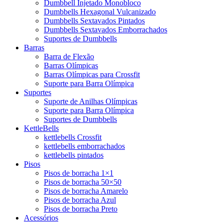
Dumbbell Injetado Monobloco
Dumbbells Hexagonal Vulcanizado
Dumbbells Sextavados Pintados
Dumbbells Sextavados Emborrachados
Suportes de Dumbbells
Barras
Barra de Flexão
Barras Olímpicas
Barras Olímpicas para Crossfit
Suporte para Barra Olímpica
Suportes
Suporte de Anilhas Olímpicas
Suporte para Barra Olímpica
Suportes de Dumbbells
KettleBells
kettlebells Crossfit
kettlebells emborrachados
kettlebells pintados
Pisos
Pisos de borracha 1×1
Pisos de borracha 50×50
Pisos de borracha Amarelo
Pisos de borracha Azul
Pisos de borracha Preto
Acessórios