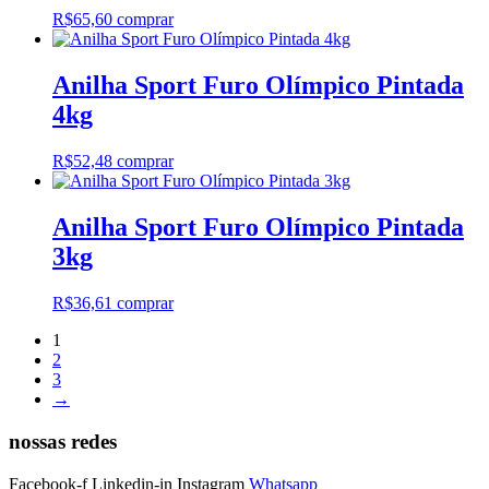
R$
65,60
comprar
Anilha Sport Furo Olímpico Pintada
4kg
R$
52,48
comprar
Anilha Sport Furo Olímpico Pintada
3kg
R$
36,61
comprar
1
2
3
→
nossas redes
Facebook-f
Linkedin-in
Instagram
Whatsapp