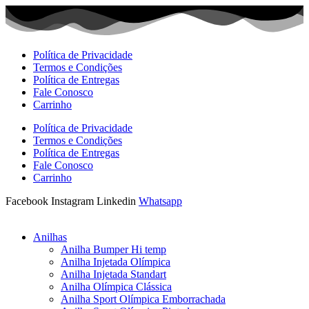
Ir
para
o
conteúdo
Política de Privacidade
Termos e Condições
Política de Entregas
Fale Conosco
Carrinho
Política de Privacidade
Termos e Condições
Política de Entregas
Fale Conosco
Carrinho
Facebook
Instagram
Linkedin
Whatsapp
Anilhas
Anilha Bumper Hi temp
Anilha Injetada Olímpica
Anilha Injetada Standart
Anilha Olímpica Clássica
Anilha Sport Olímpica Emborrachada