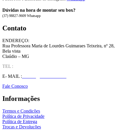
Dúvidas na hora de montar seu box?
(37) 98827-9609 Whatsapp
Contato
ENDEREÇO:
Rua Professora Maria de Lourdes Guimaraes Teixeira, nº 28,
Bela vista
Claúdio – MG
TEL :
(37) 98827-9609
E- MAIL :
vendas@wolfit.com.br
Fale Conosco
Informações
Termos e Condições
Política de Privacidade
Política de Entrega
Trocas e Devoluções