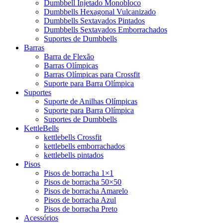
Dumbbell Injetado Monobloco
Dumbbells Hexagonal Vulcanizado
Dumbbells Sextavados Pintados
Dumbbells Sextavados Emborrachados
Suportes de Dumbbells
Barras
Barra de Flexão
Barras Olímpicas
Barras Olímpicas para Crossfit
Suporte para Barra Olímpica
Suportes
Suporte de Anilhas Olímpicas
Suporte para Barra Olímpica
Suportes de Dumbbells
KettleBells
kettlebells Crossfit
kettlebells emborrachados
kettlebells pintados
Pisos
Pisos de borracha 1×1
Pisos de borracha 50×50
Pisos de borracha Amarelo
Pisos de borracha Azul
Pisos de borracha Preto
Acessórios