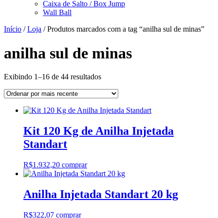
Caixa de Salto / Box Jump
Wall Ball
Início
/
Loja
/ Produtos marcados com a tag “anilha sul de minas”
anilha sul de minas
Classificado
Exibindo 1–16 de 44 resultados
por
mais
recente
Kit 120 Kg de Anilha Injetada
Standart
R$
1.932,20
comprar
Anilha Injetada Standart 20 kg
R$
322,07
comprar