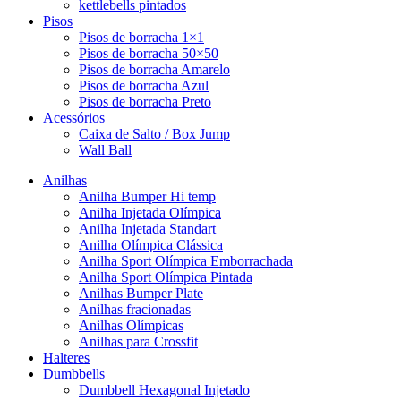
kettlebells pintados
Pisos
Pisos de borracha 1×1
Pisos de borracha 50×50
Pisos de borracha Amarelo
Pisos de borracha Azul
Pisos de borracha Preto
Acessórios
Caixa de Salto / Box Jump
Wall Ball
Anilhas
Anilha Bumper Hi temp
Anilha Injetada Olímpica
Anilha Injetada Standart
Anilha Olímpica Clássica
Anilha Sport Olímpica Emborrachada
Anilha Sport Olímpica Pintada
Anilhas Bumper Plate
Anilhas fracionadas
Anilhas Olímpicas
Anilhas para Crossfit
Halteres
Dumbbells
Dumbbell Hexagonal Injetado