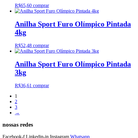
R$
65,60
comprar
Anilha Sport Furo Olímpico Pintada
4kg
R$
52,48
comprar
Anilha Sport Furo Olímpico Pintada
3kg
R$
36,61
comprar
1
2
3
→
nossas redes
Facebook-f
Linkedin-in
Instagram
Whatsapp