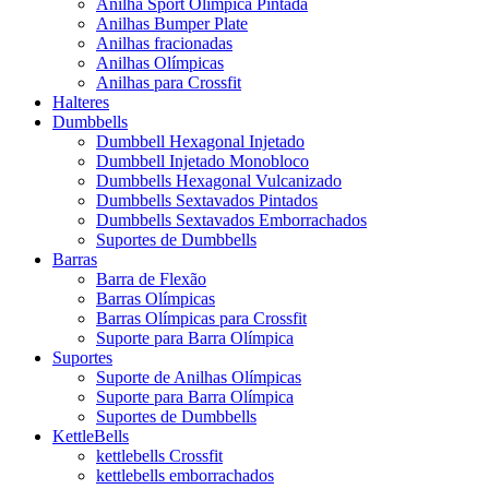
Anilha Sport Olímpica Pintada
Anilhas Bumper Plate
Anilhas fracionadas
Anilhas Olímpicas
Anilhas para Crossfit
Halteres
Dumbbells
Dumbbell Hexagonal Injetado
Dumbbell Injetado Monobloco
Dumbbells Hexagonal Vulcanizado
Dumbbells Sextavados Pintados
Dumbbells Sextavados Emborrachados
Suportes de Dumbbells
Barras
Barra de Flexão
Barras Olímpicas
Barras Olímpicas para Crossfit
Suporte para Barra Olímpica
Suportes
Suporte de Anilhas Olímpicas
Suporte para Barra Olímpica
Suportes de Dumbbells
KettleBells
kettlebells Crossfit
kettlebells emborrachados