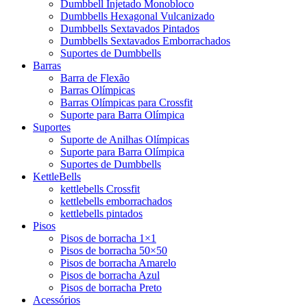
Dumbbell Injetado Monobloco
Dumbbells Hexagonal Vulcanizado
Dumbbells Sextavados Pintados
Dumbbells Sextavados Emborrachados
Suportes de Dumbbells
Barras
Barra de Flexão
Barras Olímpicas
Barras Olímpicas para Crossfit
Suporte para Barra Olímpica
Suportes
Suporte de Anilhas Olímpicas
Suporte para Barra Olímpica
Suportes de Dumbbells
KettleBells
kettlebells Crossfit
kettlebells emborrachados
kettlebells pintados
Pisos
Pisos de borracha 1×1
Pisos de borracha 50×50
Pisos de borracha Amarelo
Pisos de borracha Azul
Pisos de borracha Preto
Acessórios