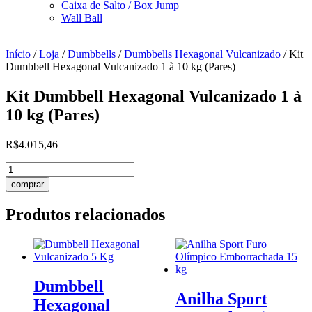
Caixa de Salto / Box Jump
Wall Ball
Início
/
Loja
/
Dumbbells
/
Dumbbells Hexagonal Vulcanizado
/ Kit
Dumbbell Hexagonal Vulcanizado 1 à 10 kg (Pares)
Kit Dumbbell Hexagonal Vulcanizado 1 à
10 kg (Pares)
R$
4.015,46
Kit
Dumbbell
comprar
Hexagonal
Vulcanizado
Produtos relacionados
1
à
10
kg
(Pares)
quantidade
Dumbbell
Anilha Sport
Hexagonal