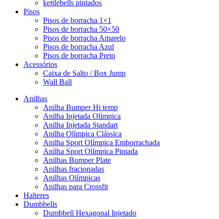
kettlebells pintados
Pisos
Pisos de borracha 1×1
Pisos de borracha 50×50
Pisos de borracha Amarelo
Pisos de borracha Azul
Pisos de borracha Preto
Acessórios
Caixa de Salto / Box Jump
Wall Ball
Anilhas
Anilha Bumper Hi temp
Anilha Injetada Olímpica
Anilha Injetada Standart
Anilha Olímpica Clássica
Anilha Sport Olímpica Emborrachada
Anilha Sport Olímpica Pintada
Anilhas Bumper Plate
Anilhas fracionadas
Anilhas Olímpicas
Anilhas para Crossfit
Halteres
Dumbbells
Dumbbell Hexagonal Injetado