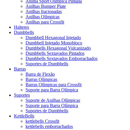
Anilha Sport Olímpica Pintada
Anilhas Bumper Plate
Anilhas fracionadas
Anilhas Olímpicas
Anilhas para Crossfit
Halteres
Dumbbells
Dumbbell Hexagonal Injetado
Dumbbell Injetado Monobloco
Dumbbells Hexagonal Vulcanizado
Dumbbells Sextavados Pintados
Dumbbells Sextavados Emborrachados
Suportes de Dumbbells
Barras
Barra de Flexão
Barras Olímpicas
Barras Olímpicas para Crossfit
Suporte para Barra Olímpica
Suportes
Suporte de Anilhas Olímpicas
Suporte para Barra Olímpica
Suportes de Dumbbells
KettleBells
kettlebells Crossfit
kettlebells emborrachados