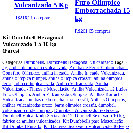
Furo Olímpico
Vulcanizado 5 Kg
Emborrachada 15
kg
R$
216,21
comprar
R$
261,65
comprar
Kit Dumbbell Hexagonal
Vulcanizado 1 à 10 kg
(Pares)
Categorias
Dumbbells
,
Dumbbells Hexagonal Vulcanizado
Tags
5
kg
,
anilha de borracha vulcanizada
,
Anilha de Ferro Emborrachada
Com furo Olímpico
,
anilha injetada
,
Anilha Injetada Vulcanizada
,
anilha olimpica bumper
,
anilha olimpica crossfit
,
anilha olimpica
ferro
,
anilha olimpica usada
,
Anilha Vulcanizada
,
Anilha
Vulcanizada - Fitness e Musculação
,
Anilha Vulcanizada 12 Lados
Furo Olímpico
,
Anilha Vulcanizada Olimpica
,
Anilhas Borracha
Vulcanizada
,
anilhas de borracha para crossfit
,
Anilhas Olimpicas
,
anilhas vulcanizadas preço
,
barra olimpica crossfit
,
dumbbell
vulcanizado onde comprar
,
Dumbbell Vulcanizado Sextavado
,
Dumbbell Vulcanizado Sextavado 12
,
Dumbell Sextavado 10 kg
,
fabrica de anilhas vulcanizadas
,
Kit Dumbbells para Musculação
,
Kit Dumbell Pintado
,
Kit Halteres Sextavado Vulcanizado 36 Peças