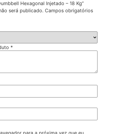
“Dumbbell Hexagonal Injetado – 18 Kg”
não será publicado.
Campos obrigatórios
oduto
*
navegador para a próxima vez que eu