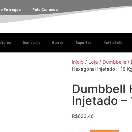
de Entregas
Fale Conosco
lteres
Dumbbells
Barras
Suportes
KettleBells
Início
/
Loja
/
Dumbbells
/
Hexagonal Injetado – 18 K
Dumbbell 
Injetado –
R$
622,46