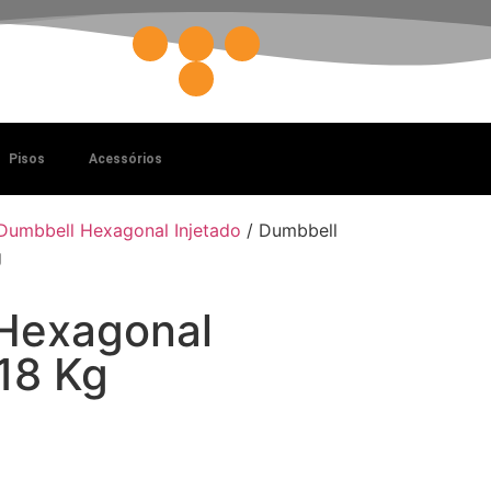
Pisos
Acessórios
Dumbbell Hexagonal Injetado
/ Dumbbell
g
Hexagonal
 18 Kg