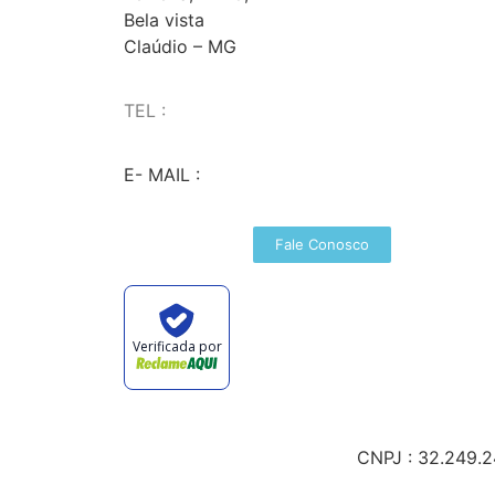
Bela vista
Claúdio – MG
TEL :
(37) 98827-9609
E- MAIL :
vendas@wolfit.com.br
Fale Conosco
Verificada por
CNPJ : 32.249.2