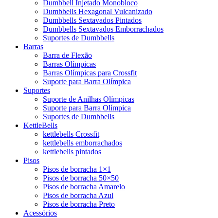
Dumbbell Injetado Monobloco
Dumbbells Hexagonal Vulcanizado
Dumbbells Sextavados Pintados
Dumbbells Sextavados Emborrachados
Suportes de Dumbbells
Barras
Barra de Flexão
Barras Olímpicas
Barras Olímpicas para Crossfit
Suporte para Barra Olímpica
Suportes
Suporte de Anilhas Olímpicas
Suporte para Barra Olímpica
Suportes de Dumbbells
KettleBells
kettlebells Crossfit
kettlebells emborrachados
kettlebells pintados
Pisos
Pisos de borracha 1×1
Pisos de borracha 50×50
Pisos de borracha Amarelo
Pisos de borracha Azul
Pisos de borracha Preto
Acessórios