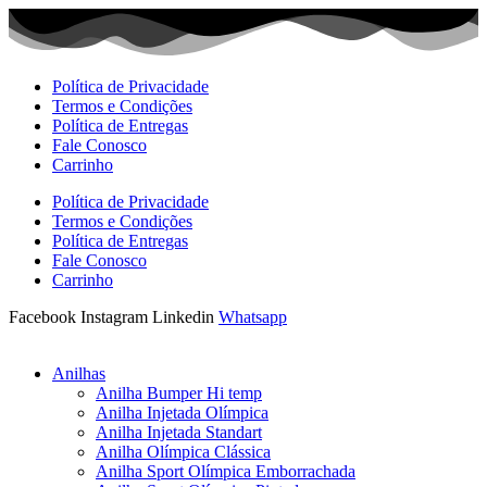
Ir
para
o
conteúdo
Política de Privacidade
Termos e Condições
Política de Entregas
Fale Conosco
Carrinho
Política de Privacidade
Termos e Condições
Política de Entregas
Fale Conosco
Carrinho
Facebook
Instagram
Linkedin
Whatsapp
Anilhas
Anilha Bumper Hi temp
Anilha Injetada Olímpica
Anilha Injetada Standart
Anilha Olímpica Clássica
Anilha Sport Olímpica Emborrachada