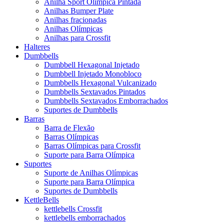
Anilha Sport Olímpica Pintada
Anilhas Bumper Plate
Anilhas fracionadas
Anilhas Olímpicas
Anilhas para Crossfit
Halteres
Dumbbells
Dumbbell Hexagonal Injetado
Dumbbell Injetado Monobloco
Dumbbells Hexagonal Vulcanizado
Dumbbells Sextavados Pintados
Dumbbells Sextavados Emborrachados
Suportes de Dumbbells
Barras
Barra de Flexão
Barras Olímpicas
Barras Olímpicas para Crossfit
Suporte para Barra Olímpica
Suportes
Suporte de Anilhas Olímpicas
Suporte para Barra Olímpica
Suportes de Dumbbells
KettleBells
kettlebells Crossfit
kettlebells emborrachados