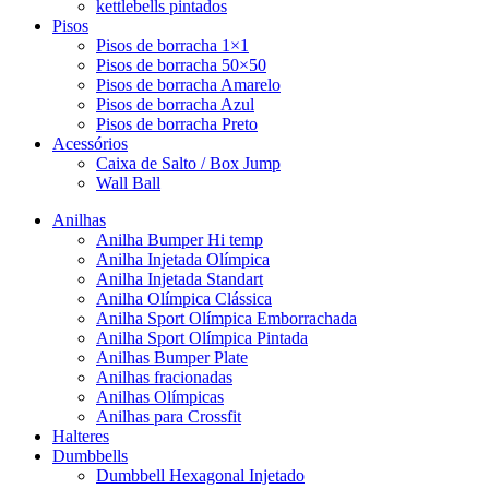
kettlebells pintados
Pisos
Pisos de borracha 1×1
Pisos de borracha 50×50
Pisos de borracha Amarelo
Pisos de borracha Azul
Pisos de borracha Preto
Acessórios
Caixa de Salto / Box Jump
Wall Ball
Anilhas
Anilha Bumper Hi temp
Anilha Injetada Olímpica
Anilha Injetada Standart
Anilha Olímpica Clássica
Anilha Sport Olímpica Emborrachada
Anilha Sport Olímpica Pintada
Anilhas Bumper Plate
Anilhas fracionadas
Anilhas Olímpicas
Anilhas para Crossfit
Halteres
Dumbbells
Dumbbell Hexagonal Injetado