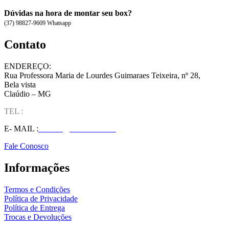
Dúvidas na hora de montar seu box?
(37) 98827-9609 Whatsapp
Contato
ENDEREÇO:
Rua Professora Maria de Lourdes Guimaraes Teixeira, nº 28,
Bela vista
Claúdio – MG
TEL :
(37) 98827-9609
E- MAIL :
vendas@wolfit.com.br
Fale Conosco
Informações
Termos e Condições
Política de Privacidade
Política de Entrega
Trocas e Devoluções