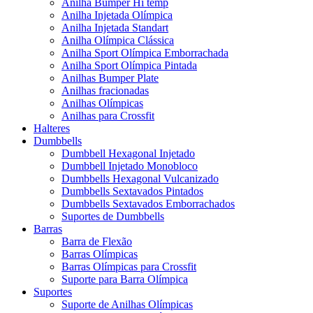
Anilha Bumper Hi temp
Anilha Injetada Olímpica
Anilha Injetada Standart
Anilha Olímpica Clássica
Anilha Sport Olímpica Emborrachada
Anilha Sport Olímpica Pintada
Anilhas Bumper Plate
Anilhas fracionadas
Anilhas Olímpicas
Anilhas para Crossfit
Halteres
Dumbbells
Dumbbell Hexagonal Injetado
Dumbbell Injetado Monobloco
Dumbbells Hexagonal Vulcanizado
Dumbbells Sextavados Pintados
Dumbbells Sextavados Emborrachados
Suportes de Dumbbells
Barras
Barra de Flexão
Barras Olímpicas
Barras Olímpicas para Crossfit
Suporte para Barra Olímpica
Suportes
Suporte de Anilhas Olímpicas