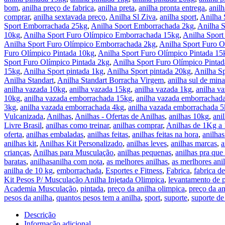
bom
,
anilha preço de fabrica
,
anilha preta
,
anilha pronta entrega
,
anilh
comprar
,
anilha sextavada preço
,
Anilha Sl Ziva
,
anilha sport
,
Anilha 
Sport Emborrachada 25kg
,
Anilha Sport Emborrachada 2kg
,
Anilha 
10kg
,
Anilha Sport Furo Olímpico Emborrachada 15kg
,
Anilha Spor
Anilha Sport Furo Olímpico Emborrachada 2kg
,
Anilha Sport Furo 
Furo Olímpico Pintada 10kg
,
Anilha Sport Furo Olímpico Pintada 15
Sport Furo Olímpico Pintada 2kg
,
Anilha Sport Furo Olímpico Pinta
15kg
,
Anilha Sport pintada 1kg
,
Anilha Sport pintada 20kg
,
Anilha Sp
Anilha Standart
,
Anilha Standart Borracha Virgem
,
anilha sul de mina
anilha vazada 10kg
,
anilha vazada 15kg
,
anilha vazada 1kg
,
anilha v
10kg
,
anilha vazada emborrachada 15kg
,
anilha vazada emborrachad
3kg
,
anilha vazada emborrachada 4kg
,
anilha vazada emborrachada 
Vulcanizada
,
Anilhas
,
Anilhas - Ofertas de Anilhas
,
anilhas 10kg
,
ani
Livre Brasil
,
anilhas como treinar
,
anilhas comprar
,
Anilhas de 1Kg a
oferta
,
anilhas embaladas
,
anilhas feitas
,
anilhas feitas na hora
,
anilhas
anilhas kit
,
Anilhas Kit Personalizado
,
anilhas leves
,
anilhas marcas
,
a
crianças
,
Anilhas para Musculação
,
anilhas pequenas
,
anilhas pra que
baratas
,
anilhasanilha com nota
,
as melhores anilhas
,
as merlhores ani
anilha de 10 kg
,
emborrachada
,
Esportes e Fitness
,
Fabrica
,
fabrica de
Kit Pesos P/ Musculação Anilha Injetada Olimpica
,
levantamento de 
Academia Musculação
,
pintada
,
preço da anilha olimpica
,
preço da an
pesos da anilha
,
quantos pesos tem a anilha
,
sport
,
suporte
,
suporte de
Descrição
Informação adicional