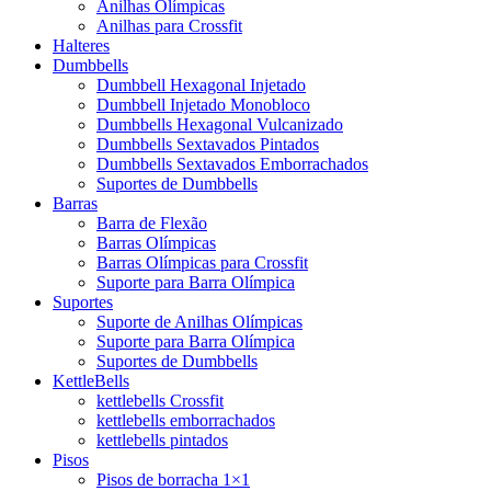
Anilhas Olímpicas
Anilhas para Crossfit
Halteres
Dumbbells
Dumbbell Hexagonal Injetado
Dumbbell Injetado Monobloco
Dumbbells Hexagonal Vulcanizado
Dumbbells Sextavados Pintados
Dumbbells Sextavados Emborrachados
Suportes de Dumbbells
Barras
Barra de Flexão
Barras Olímpicas
Barras Olímpicas para Crossfit
Suporte para Barra Olímpica
Suportes
Suporte de Anilhas Olímpicas
Suporte para Barra Olímpica
Suportes de Dumbbells
KettleBells
kettlebells Crossfit
kettlebells emborrachados
kettlebells pintados
Pisos
Pisos de borracha 1×1