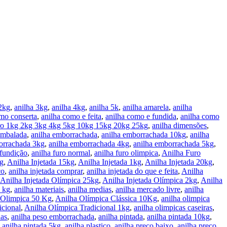
 2kg
,
anilha 3kg
,
anilha 4kg
,
anilha 5k
,
anilha amarela
,
anilha
mo conserta
,
anilha como e feita
,
anilha como e fundida
,
anilha como
ro 1kg 2kg 3kg 4kg 5kg 10kg 15kg 20kg 25kg
,
anilha dimensões
,
embalada
,
anilha emborrachada
,
anilha emborrachada 10kg
,
anilha
orrachada 3kg
,
anilha emborrachada 4kg
,
anilha emborrachada 5kg
,
 fundição
,
anilha furo normal
,
anilha furo olimpica
,
Anilha Furo
kg
,
Anilha Injetada 15kg
,
Anilha Injetada 1kg
,
Anilha Injetada 20kg
,
co
,
anilha injetada comprar
,
anilha injetada do que e feita
,
Anilha
Anilha Injetada Olímpica 25kg
,
Anilha Injetada Olímpica 2kg
,
Anilha
a kg
,
anilha materiais
,
anilha medias
,
anilha mercado livre
,
anilha
 Olimpica 50 Kg
,
Anilha Olímpica Clássica 10Kg
,
anilha olimpica
icional
,
Anilha Olímpica Tradicional 1kg
,
anilha olimpicas caseiras
,
das
,
anilha peso emborrachada
,
anilha pintada
,
anilha pintada 10kg
,
,
anilha pintada 5kg
,
anilha plastico
,
anilha preço baixo
,
anilha preço