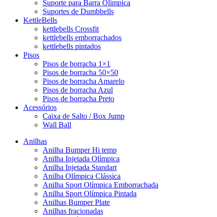
Suporte para Barra Olímpica
Suportes de Dumbbells
KettleBells
kettlebells Crossfit
kettlebells emborrachados
kettlebells pintados
Pisos
Pisos de borracha 1×1
Pisos de borracha 50×50
Pisos de borracha Amarelo
Pisos de borracha Azul
Pisos de borracha Preto
Acessórios
Caixa de Salto / Box Jump
Wall Ball
Anilhas
Anilha Bumper Hi temp
Anilha Injetada Olímpica
Anilha Injetada Standart
Anilha Olímpica Clássica
Anilha Sport Olímpica Emborrachada
Anilha Sport Olímpica Pintada
Anilhas Bumper Plate
Anilhas fracionadas