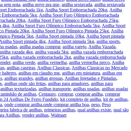
ha sem nota
,
anilha serve pra que
,
anilha sextavada
,
anilha sextavada
port Emborrachada 1kg
,
Anilha Sport Emborrachada 20kg
,
Anilha
t Emborrachada 5kg
,
Anilha Sport Furo Olímpico Emborrachada
rrachada 20kg
,
Anilha Sport Furo Olímpico Emborrachada 25kg
,
a 4kg
,
Anilha Sport Furo Olímpico Emborrachada 5kg
,
Anilha Sport
co Pintada 20kg
,
Anilha Sport Furo Olímpico Pintada 25kg
,
Anilha
mpico Pintada 5kg
,
Anilha Sport pintada 10kg
,
Anilha Sport pintada
Anilha Sport pintada 4kg
,
Anilha Sport pintada 5kg
,
anilha sports
,
lha usadas
,
anilha usadas comprar
,
anilha varejo
,
Anilha Vazada
,
anilha vazada 4kg
,
anilha vazada 5kg
,
anilha vazada emborrachada
 25kg
,
anilha vazada emborrachada 2kg
,
anilha vazada emborrachada
vender
,
anilha verde
,
anilha vermelha
,
anilha vermelha preço
,
Anilha
tas
,
anilhas caseiras
,
Anilhas Classicas
,
Anilhas Classicas no Mercado
e halteres
,
anilhas em claudio mg
,
anilhas em miniatura
,
anilhas em
as
,
anilhas grandes
,
anilhas grossas
,
Anilhas Injetadas e Pintadas
,
lx
,
anilhas onde são feitas
,
anilhas para amadores
,
anilhas para
,
anilhas texturizadas
,
anilhas transporte
,
anilhas usadas
,
anilhas usadas
caminhão de anilhas
,
Centauro
,
comprar
,
comprar anilha
,
comprar
m 24 Anilhas De Ferro Fundido
,
kit completo de anilha
,
kit de anilhas
,
ta
,
onde comprar anilha.onde comprar anilha boa
,
peso
,
Peso
meira fabrica de anilhas
,
primeiras anilhas
,
qual anilhas existe
,
qual são
ara Anilhas
,
vender anilhas
,
Walmart