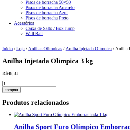
Pisos de borracha 50×50
Pisos de borracha Amarelo
Pisos de borracha Azul
Pisos de borracha Preto
Acessórios
Caixa de Salto / Box Jump
Wall Ball
Início
/
Loja
/
Anilhas Olímpicas
/
Anilha Injetada Olímpica
/ Anilha 
Anilha Injetada Olímpica 3 kg
R$
48,31
Anilha
Injetada
comprar
Olímpica
3
Produtos relacionados
kg
quantidade
Anilha Sport Furo Olímpico Emborrac