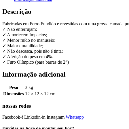
Descrição
Fabricadas em Ferro Fundido e revestidas com uma grossa camada pro
✓ Não enferrujam;
✓ Amortecem Impactos;
✓ Menor ruído no manuseio;
✓ Maior durabilidade;
✓ Não descasca, pois não é tinta;
✓ Aferição do peso em 4%.
✓ Furo Olímpico (para barras de 2″)
Informação adicional
Peso
3 kg
Dimensões
12 × 12 × 12 cm
nossas redes
Facebook-f
Linkedin-in
Instagram
Whatsapp
Dúvidas na hora de montar seu box?