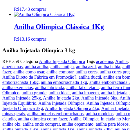
R$
17,43
comprar
Anilha Olímpica Clássica 1Kg
R$
13,16
comprar
Anilha Injetada Olímpica 3 kg
REF
359
Categoria
Anilha Injetada Olímpica
Tags
academia
,
Anilha
,
americanas
,
anilha anilha
,
anilha antiga
,
anilha azul
,
anilha bahia
,
anil
fazer
,
anilha como usar
,
anilha comprar
,
anilha cores
,
anilha cores pre
Anilha Direto da Fábrica em Promoção?
,
anilha ductil
,
anilha em bom
emborrachada 15kg
,
anilha emborrachada 1kg
,
anilha emborrachada 
anilha exercicios
,
anilha fabricada
,
anilha faixa etaria
,
anilha ferro fun
Olímpico
,
anilha grande
,
anilha ideal
,
anilha imagem
,
anilha injetada
,
Anilha Injetada 25kg
,
Anilha Injetada 2kg
,
Anilha Injetada 3kg
,
Anilh
Injetada Equilibrio
,
Anilha Injetada Olímpica
,
Anilha Injetada Olímpi
Injetada Olímpica 3kg
,
Anilha Injetada Olímpica 4kg
,
Anilha Injetad
minas gerais
,
anilha modelas emborrachados
,
anilha modelos
,
anilha 
claudio
,
anilha olimpica como fazer
,
Anilha Olimpica Injetada no Mer
anilha olx
,
anilha onde comprar
,
anilha orçamento
,
anilha para idosos
anilha pintada 15kg
,
anilha pintada 1kg
,
anilha pintada 20kg
,
anilha 