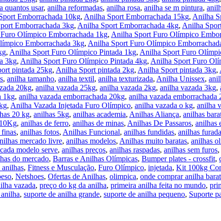
a quantos usar
,
anilha reformadas
,
anilha rosa
,
anilha se m pintura
,
anil
Sport Emborrachada 10kg
,
Anilha Sport Emborrachada 15kg
,
Anilha S
Sport Emborrachada 3kg
,
Anilha Sport Emborrachada 4kg
,
Anilha Spor
t Furo Olímpico Emborrachada 1kg
,
Anilha Sport Furo Olímpico Embo
Olímpico Emborrachada 3kg
,
Anilha Sport Furo Olímpico Emborrachad
kg
,
Anilha Sport Furo Olímpico Pintada 1kg
,
Anilha Sport Furo Olímpi
da 3kg
,
Anilha Sport Furo Olímpico Pintada 4kg
,
Anilha Sport Furo Olí
ort pintada 25kg
,
Anilha Sport pintada 2kg
,
Anilha Sport pintada 3kg
,
s
,
anilha tamanho
,
anilha textil
,
anilha texturizada
,
Anilha Unissex
,
ani
azada 20kg
,
anilha vazada 25kg
,
anilha vazada 2kg
,
anilha vazada 3kg
,
a 1kg
,
anilha vazada emborrachada 20kg
,
anilha vazada emborrachada
5kg
,
Anilha Vazada Injetada Furo Olímpico
,
anilha vazada o kg
,
anilha 
lhas 20 kg
,
anilhas 5kg
,
anilhas academia
,
Anilhas Aliança
,
anilhas bara
 10Kg
,
anilhas de ferro
,
anilhas de minas
,
Anilhas De Passaros
,
anilhas 
 finas
,
anilhas fotos
,
Anilhas Funcional
,
anilhas fundidas
,
anilhas furad
nilhas mercado livre
,
anilhas modelos
,
Anilhas muito baratas
,
anilhas o
 cada modelo serve
,
anilhas preços
,
anilhas raspadas
,
anilhas sem furos
lhas do mercado
,
Barras e Anilhas Olímpicas
,
Bumper plates - crossfit
,
 anilhas
,
Fitness e Musculação
,
Furo Olímpico
,
injetada
,
Kit 100kg Co
peso
,
Netshoes
,
Ofertas de Anilhas
,
olimpica
,
onde comprar anilha bara
ilha vazada
,
preço do kg da anilha
,
primeira anilha feita no mundo
,
pri
 anilha
,
suporte de anilha grande
,
suporte de anilha pequeno
,
Suporte p