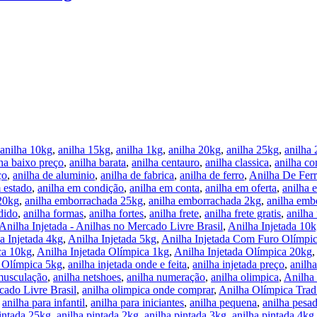
anilha 10kg
,
anilha 15kg
,
anilha 1kg
,
anilha 20kg
,
anilha 25kg
,
anilha
ha baixo preço
,
anilha barata
,
anilha centauro
,
anilha classica
,
anilha co
ço
,
anilha de aluminio
,
anilha de fabrica
,
anilha de ferro
,
Anilha De Fer
 estado
,
anilha em condição
,
anilha em conta
,
anilha em oferta
,
anilha 
20kg
,
anilha emborrachada 25kg
,
anilha emborrachada 2kg
,
anilha emb
dido
,
anilha formas
,
anilha fortes
,
anilha frete
,
anilha frete gratis
,
anilha
Anilha Injetada - Anilhas no Mercado Livre Brasil
,
Anilha Injetada 10
a Injetada 4kg
,
Anilha Injetada 5kg
,
Anilha Injetada Com Furo Olímpi
ca 10kg
,
Anilha Injetada Olímpica 1kg
,
Anilha Injetada Olímpica 20kg
,
a Olímpica 5kg
,
anilha injetada onde e feita
,
anilha injetada preço
,
anilh
musculação
,
anilha netshoes
,
anilha numeração
,
anilha olimpica
,
Anilha
cado Livre Brasil
,
anilha olimpica onde comprar
,
Anilha Olímpica Trad
,
anilha para infantil
,
anilha para iniciantes
,
anilha pequena
,
anilha pesa
pintada 25kg
,
anilha pintada 2kg
,
anilha pintada 3kg
,
anilha pintada 4kg