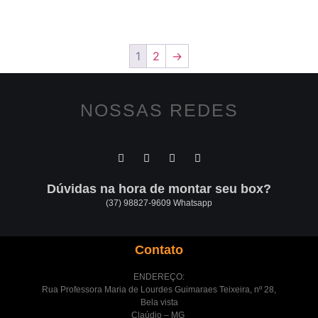
1
2
→
NOSSAS REDES
Dúvidas na hora de montar seu box?
(37) 98827-9609 Whatsapp
Contato
ENDEREÇO:
Rua Professora Maria de Lourdes Guimaraes Teixeira, nº 28,
Bela vista
Claúdio – MG