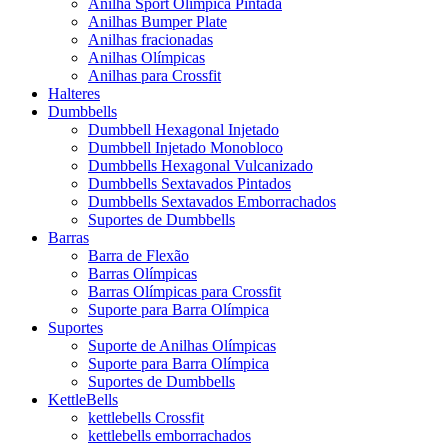
Anilha Sport Olímpica Pintada
Anilhas Bumper Plate
Anilhas fracionadas
Anilhas Olímpicas
Anilhas para Crossfit
Halteres
Dumbbells
Dumbbell Hexagonal Injetado
Dumbbell Injetado Monobloco
Dumbbells Hexagonal Vulcanizado
Dumbbells Sextavados Pintados
Dumbbells Sextavados Emborrachados
Suportes de Dumbbells
Barras
Barra de Flexão
Barras Olímpicas
Barras Olímpicas para Crossfit
Suporte para Barra Olímpica
Suportes
Suporte de Anilhas Olímpicas
Suporte para Barra Olímpica
Suportes de Dumbbells
KettleBells
kettlebells Crossfit
kettlebells emborrachados