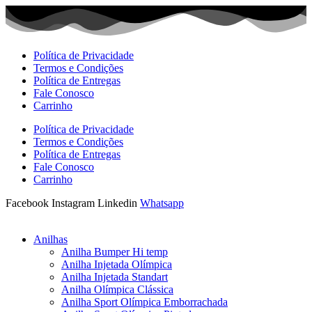
Ir
para
o
conteúdo
Política de Privacidade
Termos e Condições
Política de Entregas
Fale Conosco
Carrinho
Política de Privacidade
Termos e Condições
Política de Entregas
Fale Conosco
Carrinho
Facebook
Instagram
Linkedin
Whatsapp
Anilhas
Anilha Bumper Hi temp
Anilha Injetada Olímpica
Anilha Injetada Standart
Anilha Olímpica Clássica
Anilha Sport Olímpica Emborrachada