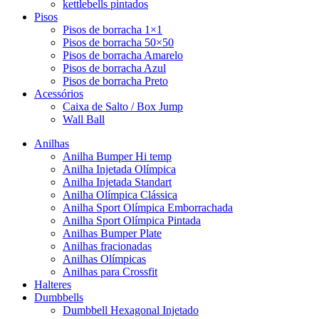
kettlebells pintados
Pisos
Pisos de borracha 1×1
Pisos de borracha 50×50
Pisos de borracha Amarelo
Pisos de borracha Azul
Pisos de borracha Preto
Acessórios
Caixa de Salto / Box Jump
Wall Ball
Anilhas
Anilha Bumper Hi temp
Anilha Injetada Olímpica
Anilha Injetada Standart
Anilha Olímpica Clássica
Anilha Sport Olímpica Emborrachada
Anilha Sport Olímpica Pintada
Anilhas Bumper Plate
Anilhas fracionadas
Anilhas Olímpicas
Anilhas para Crossfit
Halteres
Dumbbells
Dumbbell Hexagonal Injetado