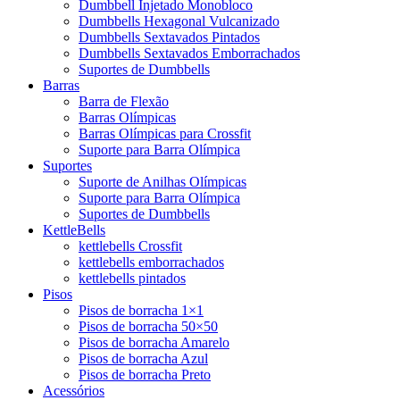
Dumbbell Injetado Monobloco
Dumbbells Hexagonal Vulcanizado
Dumbbells Sextavados Pintados
Dumbbells Sextavados Emborrachados
Suportes de Dumbbells
Barras
Barra de Flexão
Barras Olímpicas
Barras Olímpicas para Crossfit
Suporte para Barra Olímpica
Suportes
Suporte de Anilhas Olímpicas
Suporte para Barra Olímpica
Suportes de Dumbbells
KettleBells
kettlebells Crossfit
kettlebells emborrachados
kettlebells pintados
Pisos
Pisos de borracha 1×1
Pisos de borracha 50×50
Pisos de borracha Amarelo
Pisos de borracha Azul
Pisos de borracha Preto
Acessórios