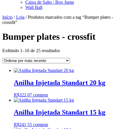
Caixa de Salto / Box Jump
Wall Ball
Início
/
Loja
/ Produtos marcados com a tag “Bumper plates -
crossfit”
Bumper plates - crossfit
Classificado
Exibindo 1–16 de 25 resultados
por
mais
recente
Anilha Injetada Standart 20 kg
R$
322,07
comprar
Anilha Injetada Standart 15 kg
R$
241,55
comprar