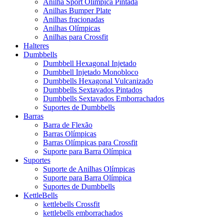
Anilha Sport Olímpica Pintada
Anilhas Bumper Plate
Anilhas fracionadas
Anilhas Olímpicas
Anilhas para Crossfit
Halteres
Dumbbells
Dumbbell Hexagonal Injetado
Dumbbell Injetado Monobloco
Dumbbells Hexagonal Vulcanizado
Dumbbells Sextavados Pintados
Dumbbells Sextavados Emborrachados
Suportes de Dumbbells
Barras
Barra de Flexão
Barras Olímpicas
Barras Olímpicas para Crossfit
Suporte para Barra Olímpica
Suportes
Suporte de Anilhas Olímpicas
Suporte para Barra Olímpica
Suportes de Dumbbells
KettleBells
kettlebells Crossfit
kettlebells emborrachados