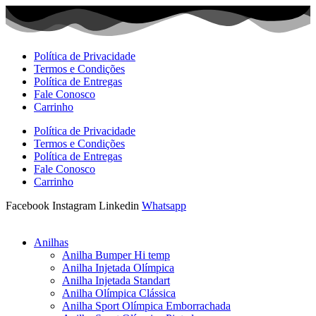
Ir
para
o
conteúdo
Política de Privacidade
Termos e Condições
Política de Entregas
Fale Conosco
Carrinho
Política de Privacidade
Termos e Condições
Política de Entregas
Fale Conosco
Carrinho
Facebook
Instagram
Linkedin
Whatsapp
Anilhas
Anilha Bumper Hi temp
Anilha Injetada Olímpica
Anilha Injetada Standart
Anilha Olímpica Clássica
Anilha Sport Olímpica Emborrachada