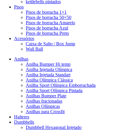
kettlebells pintados
Pisos
Pisos de borracha 1×1
Pisos de borracha 50×50
Pisos de borracha Amarelo
Pisos de borracha Azul
Pisos de borracha Preto
Acessórios
Caixa de Salto / Box Jump
Wall Ball
Anilhas
Anilha Bumper Hi temp
Anilha Injetada Olímpica
Anilha Injetada Standart
Anilha Olímpica Clássica
Anilha Sport Olímpica Emborrachada
Anilha Sport Olímpica Pintada
Anilhas Bumper Plate
Anilhas fracionadas
Anilhas Olímpicas
Anilhas para Crossfit
Halteres
Dumbbells
Dumbbell Hexagonal Injetado