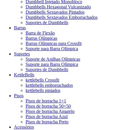
Dumbbell Injetado Monobloco
Dumbbells Hexagonal Vulcanizado
Dumbbells Sextavados Pintados
Dumbbells Sextavados Emborrachados
Suportes de Dumbbells
Barras
Barra de Flexão
Barras Olímpicas
Barras Olímpicas para Crossfit
Suporte para Barra Olímpica
Suportes
Suporte de Anilhas Olímpicas
Suporte para Barra Olímpica
Suportes de Dumbbells
KettleBells
kettlebells Crossfit
kettlebells emborrachados
kettlebells pintados
Pisos
Pisos de borracha 1×1
Pisos de borracha 50×50
Pisos de borracha Amarelo
Pisos de borracha Azul
Pisos de borracha Preto
Acessórios