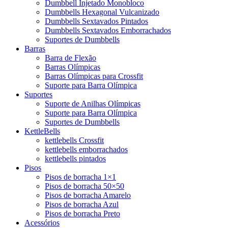
Dumbbell Injetado Monobloco
Dumbbells Hexagonal Vulcanizado
Dumbbells Sextavados Pintados
Dumbbells Sextavados Emborrachados
Suportes de Dumbbells
Barras
Barra de Flexão
Barras Olímpicas
Barras Olímpicas para Crossfit
Suporte para Barra Olímpica
Suportes
Suporte de Anilhas Olímpicas
Suporte para Barra Olímpica
Suportes de Dumbbells
KettleBells
kettlebells Crossfit
kettlebells emborrachados
kettlebells pintados
Pisos
Pisos de borracha 1×1
Pisos de borracha 50×50
Pisos de borracha Amarelo
Pisos de borracha Azul
Pisos de borracha Preto
Acessórios