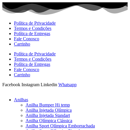
Ir
para
o
conteúdo
Política de Privacidade
Termos e Condições
Política de Entregas
Fale Conosco
Carrinho
Política de Privacidade
Termos e Condições
Política de Entregas
Fale Conosco
Carrinho
Facebook
Instagram
Linkedin
Whatsapp
Anilhas
Anilha Bumper Hi temp
Anilha Injetada Olímpica
Anilha Injetada Standart
Anilha Olímpica Clássica
Anilha Sport Olímpica Emborrachada