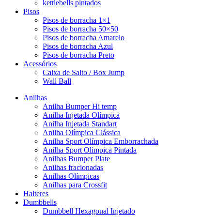
kettlebells pintados
Pisos
Pisos de borracha 1×1
Pisos de borracha 50×50
Pisos de borracha Amarelo
Pisos de borracha Azul
Pisos de borracha Preto
Acessórios
Caixa de Salto / Box Jump
Wall Ball
Anilhas
Anilha Bumper Hi temp
Anilha Injetada Olímpica
Anilha Injetada Standart
Anilha Olímpica Clássica
Anilha Sport Olímpica Emborrachada
Anilha Sport Olímpica Pintada
Anilhas Bumper Plate
Anilhas fracionadas
Anilhas Olímpicas
Anilhas para Crossfit
Halteres
Dumbbells
Dumbbell Hexagonal Injetado