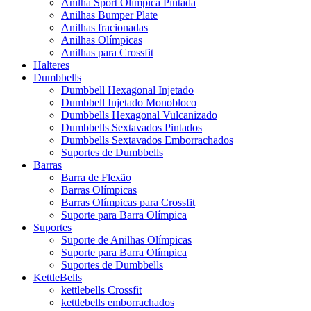
Anilha Sport Olímpica Pintada
Anilhas Bumper Plate
Anilhas fracionadas
Anilhas Olímpicas
Anilhas para Crossfit
Halteres
Dumbbells
Dumbbell Hexagonal Injetado
Dumbbell Injetado Monobloco
Dumbbells Hexagonal Vulcanizado
Dumbbells Sextavados Pintados
Dumbbells Sextavados Emborrachados
Suportes de Dumbbells
Barras
Barra de Flexão
Barras Olímpicas
Barras Olímpicas para Crossfit
Suporte para Barra Olímpica
Suportes
Suporte de Anilhas Olímpicas
Suporte para Barra Olímpica
Suportes de Dumbbells
KettleBells
kettlebells Crossfit
kettlebells emborrachados