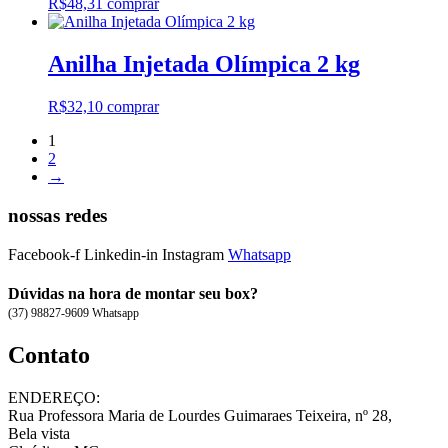
R$
48,31
comprar
Anilha Injetada Olímpica 2 kg
R$
32,10
comprar
1
2
→
nossas redes
Facebook-f
Linkedin-in
Instagram
Whatsapp
Dúvidas na hora de montar seu box?
(37) 98827-9609 Whatsapp
Contato
ENDEREÇO:
Rua Professora Maria de Lourdes Guimaraes Teixeira, nº 28,
Bela vista