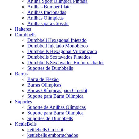
Anilha Sport Olímpica Pintada
Anilhas Bumper Plate
Anilhas fracionadas
Anilhas Olímpicas
Anilhas para Crossfit
Halteres
Dumbbells
Dumbbell Hexagonal Injetado
Dumbbell Injetado Monobloco
Dumbbells Hexagonal Vulcanizado
Dumbbells Sextavados Pintados
Dumbbells Sextavados Emborrachados
Suportes de Dumbbells
Barras
Barra de Flexão
Barras Olímpicas
Barras Olímpicas para Crossfit
Suporte para Barra Olímpica
Suportes
Suporte de Anilhas Olímpicas
Suporte para Barra Olímpica
Suportes de Dumbbells
KettleBells
kettlebells Crossfit
kettlebells emborrachados