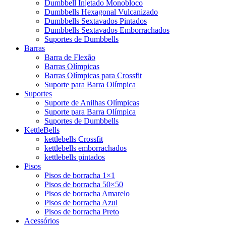
Dumbbell Injetado Monobloco
Dumbbells Hexagonal Vulcanizado
Dumbbells Sextavados Pintados
Dumbbells Sextavados Emborrachados
Suportes de Dumbbells
Barras
Barra de Flexão
Barras Olímpicas
Barras Olímpicas para Crossfit
Suporte para Barra Olímpica
Suportes
Suporte de Anilhas Olímpicas
Suporte para Barra Olímpica
Suportes de Dumbbells
KettleBells
kettlebells Crossfit
kettlebells emborrachados
kettlebells pintados
Pisos
Pisos de borracha 1×1
Pisos de borracha 50×50
Pisos de borracha Amarelo
Pisos de borracha Azul
Pisos de borracha Preto
Acessórios