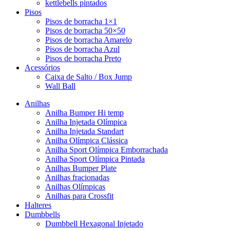
kettlebells pintados
Pisos
Pisos de borracha 1×1
Pisos de borracha 50×50
Pisos de borracha Amarelo
Pisos de borracha Azul
Pisos de borracha Preto
Acessórios
Caixa de Salto / Box Jump
Wall Ball
Anilhas
Anilha Bumper Hi temp
Anilha Injetada Olímpica
Anilha Injetada Standart
Anilha Olímpica Clássica
Anilha Sport Olímpica Emborrachada
Anilha Sport Olímpica Pintada
Anilhas Bumper Plate
Anilhas fracionadas
Anilhas Olímpicas
Anilhas para Crossfit
Halteres
Dumbbells
Dumbbell Hexagonal Injetado