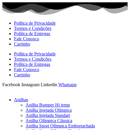
Ir
para
o
conteúdo
Política de Privacidade
Termos e Condições
Política de Entregas
Fale Conosco
Carrinho
Política de Privacidade
Termos e Condições
Política de Entregas
Fale Conosco
Carrinho
Facebook
Instagram
Linkedin
Whatsapp
Anilhas
Anilha Bumper Hi temp
Anilha Injetada Olímpica
Anilha Injetada Standart
Anilha Olímpica Clássica
Anilha Sport Olímpica Emborrachada