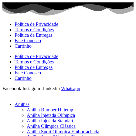
Ir
para
o
conteúdo
Política de Privacidade
Termos e Condições
Política de Entregas
Fale Conosco
Carrinho
Política de Privacidade
Termos e Condições
Política de Entregas
Fale Conosco
Carrinho
Facebook
Instagram
Linkedin
Whatsapp
Anilhas
Anilha Bumper Hi temp
Anilha Injetada Olímpica
Anilha Injetada Standart
Anilha Olímpica Clássica
Anilha Sport Olímpica Emborrachada