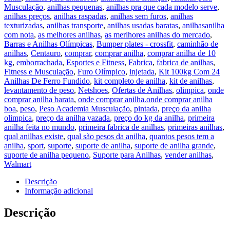
Musculação
,
anilhas pequenas
,
anilhas pra que cada modelo serve
,
anilhas preços
,
anilhas raspadas
,
anilhas sem furos
,
anilhas
texturizadas
,
anilhas transporte
,
anilhas usadas baratas
,
anilhasanilha
com nota
,
as melhores anilhas
,
as merlhores anilhas do mercado
,
Barras e Anilhas Olímpicas
,
Bumper plates - crossfit
,
caminhão de
anilhas
,
Centauro
,
comprar
,
comprar anilha
,
comprar anilha de 10
kg
,
emborrachada
,
Esportes e Fitness
,
Fabrica
,
fabrica de anilhas
,
Fitness e Musculação
,
Furo Olímpico
,
injetada
,
Kit 100kg Com 24
Anilhas De Ferro Fundido
,
kit completo de anilha
,
kit de anilhas
,
levantamento de peso
,
Netshoes
,
Ofertas de Anilhas
,
olimpica
,
onde
comprar anilha barata
,
onde comprar anilha.onde comprar anilha
boa
,
peso
,
Peso Academia Musculação
,
pintada
,
preço da anilha
olimpica
,
preço da anilha vazada
,
preço do kg da anilha
,
primeira
anilha feita no mundo
,
primeira fabrica de anilhas
,
primeiras anilhas
,
qual anilhas existe
,
qual são pesos da anilha
,
quantos pesos tem a
anilha
,
sport
,
suporte
,
suporte de anilha
,
suporte de anilha grande
,
suporte de anilha pequeno
,
Suporte para Anilhas
,
vender anilhas
,
Walmart
Descrição
Informação adicional
Descrição