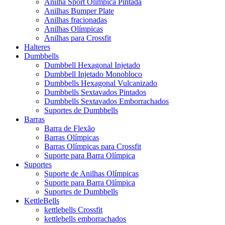
Anilha Sport Olímpica Pintada
Anilhas Bumper Plate
Anilhas fracionadas
Anilhas Olímpicas
Anilhas para Crossfit
Halteres
Dumbbells
Dumbbell Hexagonal Injetado
Dumbbell Injetado Monobloco
Dumbbells Hexagonal Vulcanizado
Dumbbells Sextavados Pintados
Dumbbells Sextavados Emborrachados
Suportes de Dumbbells
Barras
Barra de Flexão
Barras Olímpicas
Barras Olímpicas para Crossfit
Suporte para Barra Olímpica
Suportes
Suporte de Anilhas Olímpicas
Suporte para Barra Olímpica
Suportes de Dumbbells
KettleBells
kettlebells Crossfit
kettlebells emborrachados