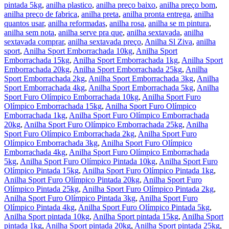
pintada 5kg
,
anilha plastico
,
anilha preço baixo
,
anilha preço bom
,
anilha preço de fabrica
,
anilha preta
,
anilha pronta entrega
,
anilha
quantos usar
,
anilha reformadas
,
anilha rosa
,
anilha se m pintura
,
anilha sem nota
,
anilha serve pra que
,
anilha sextavada
,
anilha
sextavada comprar
,
anilha sextavada preço
,
Anilha Sl Ziva
,
anilha
sport
,
Anilha Sport Emborrachada 10kg
,
Anilha Sport
Emborrachada 15kg
,
Anilha Sport Emborrachada 1kg
,
Anilha Sport
Emborrachada 20kg
,
Anilha Sport Emborrachada 25kg
,
Anilha
Sport Emborrachada 2kg
,
Anilha Sport Emborrachada 3kg
,
Anilha
Sport Emborrachada 4kg
,
Anilha Sport Emborrachada 5kg
,
Anilha
Sport Furo Olímpico Emborrachada 10kg
,
Anilha Sport Furo
Olímpico Emborrachada 15kg
,
Anilha Sport Furo Olímpico
Emborrachada 1kg
,
Anilha Sport Furo Olímpico Emborrachada
20kg
,
Anilha Sport Furo Olímpico Emborrachada 25kg
,
Anilha
Sport Furo Olímpico Emborrachada 2kg
,
Anilha Sport Furo
Olímpico Emborrachada 3kg
,
Anilha Sport Furo Olímpico
Emborrachada 4kg
,
Anilha Sport Furo Olímpico Emborrachada
5kg
,
Anilha Sport Furo Olímpico Pintada 10kg
,
Anilha Sport Furo
Olímpico Pintada 15kg
,
Anilha Sport Furo Olímpico Pintada 1kg
,
Anilha Sport Furo Olímpico Pintada 20kg
,
Anilha Sport Furo
Olímpico Pintada 25kg
,
Anilha Sport Furo Olímpico Pintada 2kg
,
Anilha Sport Furo Olímpico Pintada 3kg
,
Anilha Sport Furo
Olímpico Pintada 4kg
,
Anilha Sport Furo Olímpico Pintada 5kg
,
Anilha Sport pintada 10kg
,
Anilha Sport pintada 15kg
,
Anilha Sport
pintada 1kg
,
Anilha Sport pintada 20kg
,
Anilha Sport pintada 25kg
,