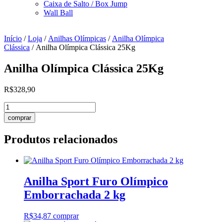
Caixa de Salto / Box Jump
Wall Ball
Início
/
Loja
/
Anilhas Olímpicas
/
Anilha Olímpica
Clássica
/ Anilha Olímpica Clássica 25Kg
Anilha Olímpica Clássica 25Kg
R$
328,90
Anilha
Olímpica
comprar
Clássica
25Kg
Produtos relacionados
quantidade
Anilha Sport Furo Olímpico
Emborrachada 2 kg
R$
34,87
comprar