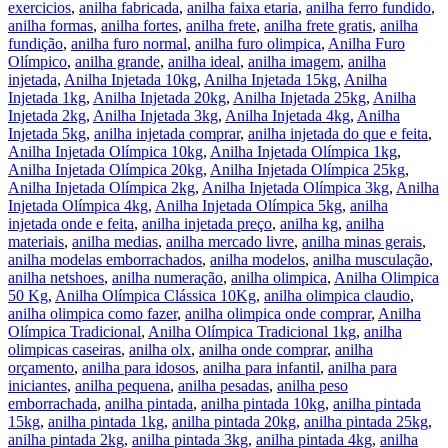
exercicios
,
anilha fabricada
,
anilha faixa etaria
,
anilha ferro fundido
,
anilha formas
,
anilha fortes
,
anilha frete
,
anilha frete gratis
,
anilha
fundição
,
anilha furo normal
,
anilha furo olimpica
,
Anilha Furo
Olímpico
,
anilha grande
,
anilha ideal
,
anilha imagem
,
anilha
injetada
,
Anilha Injetada 10kg
,
Anilha Injetada 15kg
,
Anilha
Injetada 1kg
,
Anilha Injetada 20kg
,
Anilha Injetada 25kg
,
Anilha
Injetada 2kg
,
Anilha Injetada 3kg
,
Anilha Injetada 4kg
,
Anilha
Injetada 5kg
,
anilha injetada comprar
,
anilha injetada do que e feita
,
Anilha Injetada Olímpica 10kg
,
Anilha Injetada Olímpica 1kg
,
Anilha Injetada Olímpica 20kg
,
Anilha Injetada Olímpica 25kg
,
Anilha Injetada Olímpica 2kg
,
Anilha Injetada Olímpica 3kg
,
Anilha
Injetada Olímpica 4kg
,
Anilha Injetada Olímpica 5kg
,
anilha
injetada onde e feita
,
anilha injetada preço
,
anilha kg
,
anilha
materiais
,
anilha medias
,
anilha mercado livre
,
anilha minas gerais
,
anilha modelas emborrachados
,
anilha modelos
,
anilha musculação
,
anilha netshoes
,
anilha numeração
,
anilha olimpica
,
Anilha Olimpica
50 Kg
,
Anilha Olímpica Clássica 10Kg
,
anilha olimpica claudio
,
anilha olimpica como fazer
,
anilha olimpica onde comprar
,
Anilha
Olímpica Tradicional
,
Anilha Olímpica Tradicional 1kg
,
anilha
olimpicas caseiras
,
anilha olx
,
anilha onde comprar
,
anilha
orçamento
,
anilha para idosos
,
anilha para infantil
,
anilha para
iniciantes
,
anilha pequena
,
anilha pesadas
,
anilha peso
emborrachada
,
anilha pintada
,
anilha pintada 10kg
,
anilha pintada
15kg
,
anilha pintada 1kg
,
anilha pintada 20kg
,
anilha pintada 25kg
,
anilha pintada 2kg
,
anilha pintada 3kg
,
anilha pintada 4kg
,
anilha