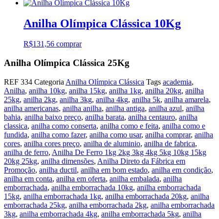
Anilha Olímpica Clássica 10Kg
R$
131,56
comprar
Anilha Olímpica Clássica 25Kg
REF
334
Categoria
Anilha Olímpica Clássica
Tags
academia
,
Anilha
,
anilha 10kg
,
anilha 15kg
,
anilha 1kg
,
anilha 20kg
,
anilha
25kg
,
anilha 2kg
,
anilha 3kg
,
anilha 4kg
,
anilha 5k
,
anilha amarela
,
anilha americanas
,
anilha anilha
,
anilha antiga
,
anilha azul
,
anilha
bahia
,
anilha baixo preço
,
anilha barata
,
anilha centauro
,
anilha
classica
,
anilha como conserta
,
anilha como e feita
,
anilha como e
fundida
,
anilha como fazer
,
anilha como usar
,
anilha comprar
,
anilha
cores
,
anilha cores preço
,
anilha de aluminio
,
anilha de fabrica
,
anilha de ferro
,
Anilha De Ferro 1kg 2kg 3kg 4kg 5kg 10kg 15kg
20kg 25kg
,
anilha dimensões
,
Anilha Direto da Fábrica em
Promoção‎
,
anilha ductil
,
anilha em bom estado
,
anilha em condição
,
anilha em conta
,
anilha em oferta
,
anilha embalada
,
anilha
emborrachada
,
anilha emborrachada 10kg
,
anilha emborrachada
15kg
,
anilha emborrachada 1kg
,
anilha emborrachada 20kg
,
anilha
emborrachada 25kg
,
anilha emborrachada 2kg
,
anilha emborrachada
3kg
,
anilha emborrachada 4kg
,
anilha emborrachada 5kg
,
anilha