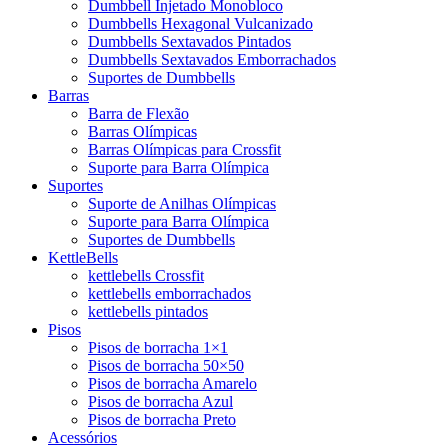
Dumbbell Injetado Monobloco
Dumbbells Hexagonal Vulcanizado
Dumbbells Sextavados Pintados
Dumbbells Sextavados Emborrachados
Suportes de Dumbbells
Barras
Barra de Flexão
Barras Olímpicas
Barras Olímpicas para Crossfit
Suporte para Barra Olímpica
Suportes
Suporte de Anilhas Olímpicas
Suporte para Barra Olímpica
Suportes de Dumbbells
KettleBells
kettlebells Crossfit
kettlebells emborrachados
kettlebells pintados
Pisos
Pisos de borracha 1×1
Pisos de borracha 50×50
Pisos de borracha Amarelo
Pisos de borracha Azul
Pisos de borracha Preto
Acessórios