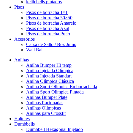
kettlebells pintados
Pisos
Pisos de borracha 1×1
Pisos de borracha 50×50
Pisos de borracha Amarelo
Pisos de borracha Azul
Pisos de borracha Preto
Acessórios
Caixa de Salto / Box Jump
Wall Ball
Anilhas
Anilha Bumper Hi temp
Anilha Injetada Olímpica
Anilha Injetada Standart
Anilha Olímpica Clássica
Anilha Sport Olímpica Emborrachada
Anilha Sport Olímpica Pintada
Anilhas Bumper Plate
Anilhas fracionadas
Anilhas Olímpicas
Anilhas para Crossfit
Halteres
Dumbbells
Dumbbell Hexagonal Injetado