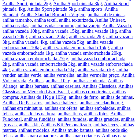
Anilha Sport pintada 2kg
,
Anilha Sport pintada 3kg
,
Anilha Sport
pintada 4kg
,
Anilha Sport pintada 5kg
,
anilha sports
,
Anilha
Standart
,
Anilha Standart Borracha Virgem
,
anilha sul de minas
,
anilha tamanho
,
anilha textil
,
anilha texturizada
,
Anilha Unissex
,
anilha usadas
,
anilha usadas comprar
,
anilha varejo
,
Anilha Vazada
,
anilha vazada 10kg
,
anilha vazada 15kg
,
anilha vazada 1kg
,
anilha
vazada 20kg
,
anilha vazada 25kg
,
anilha vazada 2kg
,
anilha vazada
3kg
,
anilha vazada 4kg
,
anilha vazada 5kg
,
anilha vazada
emborrachada 10kg
,
anilha vazada emborrachada 15kg
,
anilha
vazada emborrachada 1kg
,
anilha vazada emborrachada 20kg
,
anilha vazada emborrachada 25kg
,
anilha vazada emborrachada
2kg
,
anilha vazada emborrachada 3kg
,
anilha vazada emborrachada
4kg
,
anilha vazada emborrachada 5kg
,
anilha vazada o kg
,
anilha
vender
,
anilha verde
,
anilha vermelha
,
anilha vermelha preço
,
Anilha
Vulcanizada
,
Anilhas
,
anilhas 10kg
,
anilhas academia
,
Anilhas
Aliança
,
anilhas baratas
,
anilhas caseiras
,
Anilhas Classicas
,
Anilhas
Classicas no Mercado Livre Brasil
,
anilhas como treinar
,
anilhas
comprar
,
Anilhas de 1Kg a 10Kg
,
anilhas de ferro
,
anilhas de minas
,
Anilhas De Passaros
,
anilhas e halteres
,
anilhas em claudio mg
,
anilhas em miniatura
,
anilhas em oferta
,
anilhas embaladas
,
anilhas
feitas
,
anilhas feitas na hora
,
anilhas finas
,
anilhas fotos
,
Anilhas
Funcional
,
anilhas fundidas
,
anilhas furadas
,
anilhas grandes
,
anilhas
grossas
,
anilhas kit
,
Anilhas Kit Personalizado
,
anilhas leves
,
anilhas
marcas
,
anilhas modelos
,
Anilhas muito baratas
,
anilhas onde são
feitas
,
anilhas para amadores
,
anilhas para crianças
,
Anilhas para