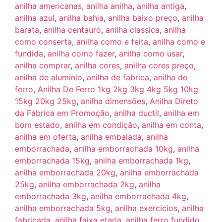
anilha americanas
,
anilha anilha
,
anilha antiga
,
anilha azul
,
anilha bahia
,
anilha baixo preço
,
anilha
barata
,
anilha centauro
,
anilha classica
,
anilha
como conserta
,
anilha como e feita
,
anilha como e
fundida
,
anilha como fazer
,
anilha como usar
,
anilha comprar
,
anilha cores
,
anilha cores preço
,
anilha de aluminio
,
anilha de fabrica
,
anilha de
ferro
,
Anilha De Ferro 1kg 2kg 3kg 4kg 5kg 10kg
15kg 20kg 25kg
,
anilha dimensões
,
Anilha Direto
da Fábrica em Promoção‎
,
anilha ductil
,
anilha em
bom estado
,
anilha em condição
,
anilha em conta
,
anilha em oferta
,
anilha embalada
,
anilha
emborrachada
,
anilha emborrachada 10kg
,
anilha
emborrachada 15kg
,
anilha emborrachada 1kg
,
anilha emborrachada 20kg
,
anilha emborrachada
25kg
,
anilha emborrachada 2kg
,
anilha
emborrachada 3kg
,
anilha emborrachada 4kg
,
anilha emborrachada 5kg
,
anilha exercicios
,
anilha
fabricada
,
anilha faixa etaria
,
anilha ferro fundido
,