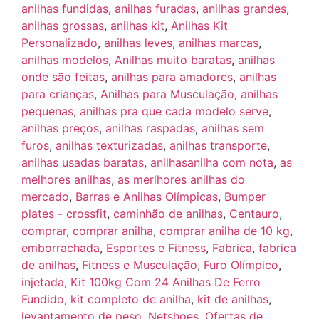
anilhas fundidas
,
anilhas furadas
,
anilhas grandes
,
anilhas grossas
,
anilhas kit
,
Anilhas Kit
Personalizado
,
anilhas leves
,
anilhas marcas
,
anilhas modelos
,
Anilhas muito baratas
,
anilhas
onde são feitas
,
anilhas para amadores
,
anilhas
para crianças
,
Anilhas para Musculação
,
anilhas
pequenas
,
anilhas pra que cada modelo serve
,
anilhas preços
,
anilhas raspadas
,
anilhas sem
furos
,
anilhas texturizadas
,
anilhas transporte
,
anilhas usadas baratas
,
anilhasanilha com nota
,
as
melhores anilhas
,
as merlhores anilhas do
mercado
,
Barras e Anilhas Olímpicas
,
Bumper
plates - crossfit
,
caminhão de anilhas
,
Centauro
,
comprar
,
comprar anilha
,
comprar anilha de 10 kg
,
emborrachada
,
Esportes e Fitness
,
Fabrica
,
fabrica
de anilhas
,
Fitness e Musculação
,
Furo Olímpico
,
injetada
,
Kit 100kg Com 24 Anilhas De Ferro
Fundido
,
kit completo de anilha
,
kit de anilhas
,
levantamento de peso
,
Netshoes
,
Ofertas de