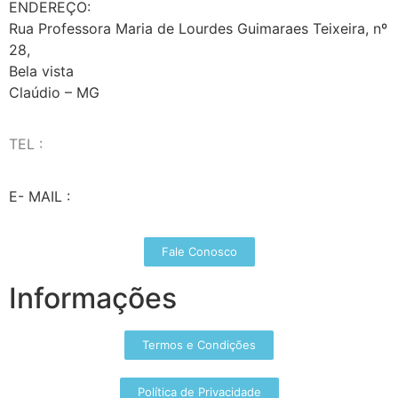
ENDEREÇO:
Rua Professora Maria de Lourdes Guimaraes Teixeira, nº
28,
Bela vista
Claúdio – MG
TEL :
(37) 98827-9609
E- MAIL :
vendas@wolfit.com.br
Fale Conosco
Informações
Termos e Condições
Política de Privacidade