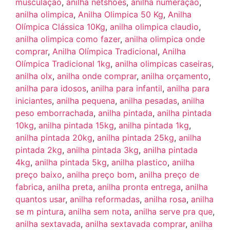
musculação
,
anilha netshoes
,
anilha numeração
,
anilha olimpica
,
Anilha Olimpica 50 Kg
,
Anilha
Olímpica Clássica 10Kg
,
anilha olimpica claudio
,
anilha olimpica como fazer
,
anilha olimpica onde
comprar
,
Anilha Olímpica Tradicional
,
Anilha
Olímpica Tradicional 1kg
,
anilha olimpicas caseiras
,
anilha olx
,
anilha onde comprar
,
anilha orçamento
,
anilha para idosos
,
anilha para infantil
,
anilha para
iniciantes
,
anilha pequena
,
anilha pesadas
,
anilha
peso emborrachada
,
anilha pintada
,
anilha pintada
10kg
,
anilha pintada 15kg
,
anilha pintada 1kg
,
anilha pintada 20kg
,
anilha pintada 25kg
,
anilha
pintada 2kg
,
anilha pintada 3kg
,
anilha pintada
4kg
,
anilha pintada 5kg
,
anilha plastico
,
anilha
preço baixo
,
anilha preço bom
,
anilha preço de
fabrica
,
anilha preta
,
anilha pronta entrega
,
anilha
quantos usar
,
anilha reformadas
,
anilha rosa
,
anilha
se m pintura
,
anilha sem nota
,
anilha serve pra que
,
anilha sextavada
,
anilha sextavada comprar
,
anilha