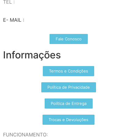
TEL :
(37) 98827-9609
E- MAIL :
vendas@wolfit.com.br
Fale Conosco
Informações
Termos e Condições
Política de Privacidade
Política de Entrega
Trocas e Devoluções
FUNCIONAMENTO: