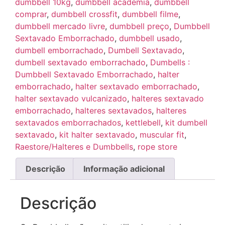
dumbbell 10kg
,
dumbbell academia
,
dumbbell
comprar
,
dumbbell crossfit
,
dumbbell filme
,
dumbbell mercado livre
,
dumbbell preço
,
Dumbbell
Sextavado Emborrachado
,
dumbbell usado
,
dumbell emborrachado
,
Dumbell Sextavado
,
dumbell sextavado emborrachado
,
Dumbells :
Dumbbell Sextavado Emborrachado
,
halter
emborrachado
,
halter sextavado emborrachado
,
halter sextavado vulcanizado
,
halteres sextavado
emborrachado
,
halteres sextavados
,
halteres
sextavados emborrachados
,
kettlebell
,
kit dumbell
sextavado
,
kit halter sextavado
,
muscular fit
,
Raestore/Halteres e Dumbbells
,
rope store
Descrição
Informação adicional
Descrição