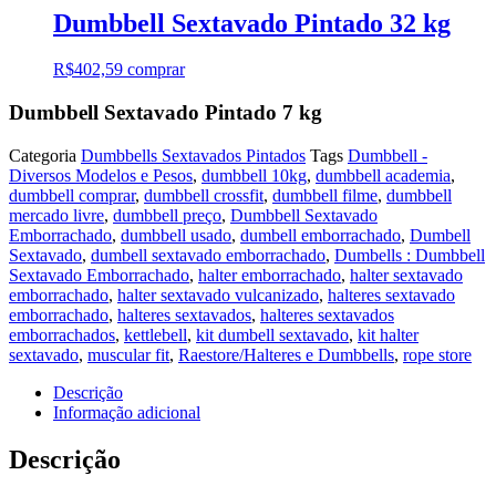
Dumbbell Sextavado Pintado 32 kg
R$
402,59
comprar
Dumbbell Sextavado Pintado 7 kg
Categoria
Dumbbells Sextavados Pintados
Tags
Dumbbell -
Diversos Modelos e Pesos
,
dumbbell 10kg
,
dumbbell academia
,
dumbbell comprar
,
dumbbell crossfit
,
dumbbell filme
,
dumbbell
mercado livre
,
dumbbell preço
,
Dumbbell Sextavado
Emborrachado
,
dumbbell usado
,
dumbell emborrachado
,
Dumbell
Sextavado
,
dumbell sextavado emborrachado
,
Dumbells : Dumbbell
Sextavado Emborrachado
,
halter emborrachado
,
halter sextavado
emborrachado
,
halter sextavado vulcanizado
,
halteres sextavado
emborrachado
,
halteres sextavados
,
halteres sextavados
emborrachados
,
kettlebell
,
kit dumbell sextavado
,
kit halter
sextavado
,
muscular fit
,
Raestore/Halteres e Dumbbells
,
rope store
Descrição
Informação adicional
Descrição