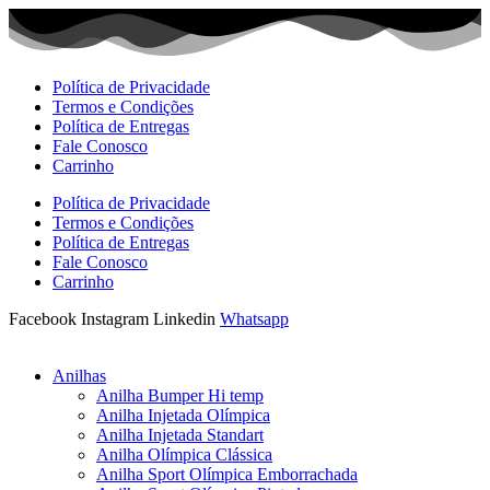
Ir
para
o
conteúdo
Política de Privacidade
Termos e Condições
Política de Entregas
Fale Conosco
Carrinho
Política de Privacidade
Termos e Condições
Política de Entregas
Fale Conosco
Carrinho
Facebook
Instagram
Linkedin
Whatsapp
Anilhas
Anilha Bumper Hi temp
Anilha Injetada Olímpica
Anilha Injetada Standart
Anilha Olímpica Clássica
Anilha Sport Olímpica Emborrachada