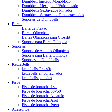
Dumbbell Injetado Monobloco
Dumbbells Hexagonal Vulcanizado
Dumbbells Sextavados Pintados
Dumbbells Sextavados Emborrachados
Suportes de Dumbbells
Barras
Barra de Flexão
Barras Olímpicas
Barras Olímpicas para Crossfit
Suporte para Barra Olímpica
Suportes
Suporte de Anilhas Olímpicas
Suporte para Barra Olímpica
Suportes de Dumbbells
KettleBells
kettlebells Crossfit
kettlebells emborrachados
kettlebells pintados
Pisos
Pisos de borracha 1×1
Pisos de borracha 50×50
Pisos de borracha Amarelo
Pisos de borracha Azul
Pisos de borracha Preto
Acessórios