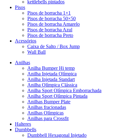
kettlebells pintados
Pisos
Pisos de borracha 1×1
Pisos de borracha 50×50
Pisos de borracha Amarelo
Pisos de borracha Azul
Pisos de borracha Preto
Acessórios
Caixa de Salto / Box Jump
Wall Ball
Anilhas
Anilha Bumper Hi temp
Anilha Injetada Olímpica
Anilha Injetada Standart
Anilha Olímpica Clássica
Anilha Sport Olímpica Emborrachada
Anilha Sport Olímpica Pintada
Anilhas Bumper Plate
Anilhas fracionadas
Anilhas Olímpicas
Anilhas para Crossfit
Halteres
Dumbbells
Dumbbell Hexagonal Injetado