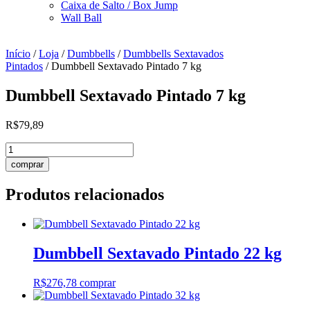
Caixa de Salto / Box Jump
Wall Ball
Início
/
Loja
/
Dumbbells
/
Dumbbells Sextavados
Pintados
/ Dumbbell Sextavado Pintado 7 kg
Dumbbell Sextavado Pintado 7 kg
R$
79,89
Dumbbell
Sextavado
comprar
Pintado
7
Produtos relacionados
kg
quantidade
Dumbbell Sextavado Pintado 22 kg
R$
276,78
comprar