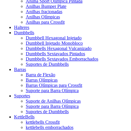
Anilha Sport Olímpica Pintada
Anilhas Bumper Plate
Anilhas fracionadas
Anilhas Olímpicas
Anilhas para Crossfit
Halteres
Dumbbells
Dumbbell Hexagonal Injetado
Dumbbell Injetado Monobloco
Dumbbells Hexagonal Vulcanizado
Dumbbells Sextavados Pintados
Dumbbells Sextavados Emborrachados
Suportes de Dumbbells
Barras
Barra de Flexão
Barras Olímpicas
Barras Olímpicas para Crossfit
Suporte para Barra Olímpica
Suportes
Suporte de Anilhas Olímpicas
Suporte para Barra Olímpica
Suportes de Dumbbells
KettleBells
kettlebells Crossfit
kettlebells emborrachados