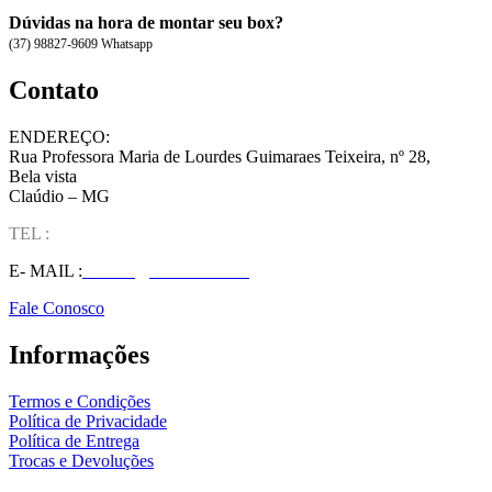
Dúvidas na hora de montar seu box?
(37) 98827-9609 Whatsapp
Contato
ENDEREÇO:
Rua Professora Maria de Lourdes Guimaraes Teixeira, nº 28,
Bela vista
Claúdio – MG
TEL :
(37) 98827-9609
E- MAIL :
vendas@wolfit.com.br
Fale Conosco
Informações
Termos e Condições
Política de Privacidade
Política de Entrega
Trocas e Devoluções