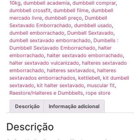
10kg
,
dumbbell academia
,
dumbbell comprar
,
dumbbell crossfit
,
dumbbell filme
,
dumbbell
mercado livre
,
dumbbell preço
,
Dumbbell
Sextavado Emborrachado
,
dumbbell usado
,
dumbell emborrachado
,
Dumbell Sextavado
,
dumbell sextavado emborrachado
,
Dumbells :
Dumbbell Sextavado Emborrachado
,
halter
emborrachado
,
halter sextavado emborrachado
,
halter sextavado vulcanizado
,
halteres sextavado
emborrachado
,
halteres sextavados
,
halteres
sextavados emborrachados
,
kettlebell
,
kit dumbell
sextavado
,
kit halter sextavado
,
muscular fit
,
Raestore/Halteres e Dumbbells
,
rope store
Descrição
Informação adicional
Descrição