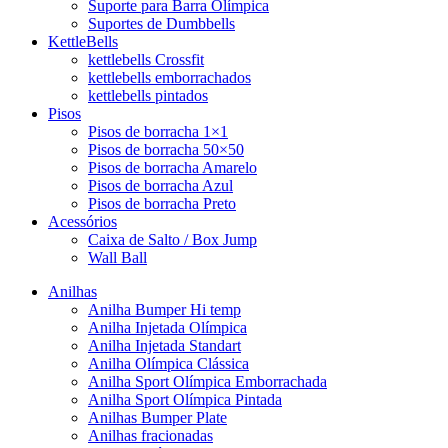
Suporte para Barra Olímpica
Suportes de Dumbbells
KettleBells
kettlebells Crossfit
kettlebells emborrachados
kettlebells pintados
Pisos
Pisos de borracha 1×1
Pisos de borracha 50×50
Pisos de borracha Amarelo
Pisos de borracha Azul
Pisos de borracha Preto
Acessórios
Caixa de Salto / Box Jump
Wall Ball
Anilhas
Anilha Bumper Hi temp
Anilha Injetada Olímpica
Anilha Injetada Standart
Anilha Olímpica Clássica
Anilha Sport Olímpica Emborrachada
Anilha Sport Olímpica Pintada
Anilhas Bumper Plate
Anilhas fracionadas