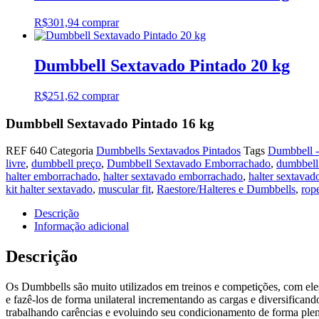
R$
301,94
comprar
Dumbbell Sextavado Pintado 20 kg
R$
251,62
comprar
Dumbbell Sextavado Pintado 16 kg
REF
640
Categoria
Dumbbells Sextavados Pintados
Tags
Dumbbell -
livre
,
dumbbell preço
,
Dumbbell Sextavado Emborrachado
,
dumbbell
halter emborrachado
,
halter sextavado emborrachado
,
halter sextavad
kit halter sextavado
,
muscular fit
,
Raestore/Halteres e Dumbbells
,
rope
Descrição
Informação adicional
Descrição
Os Dumbbells são muito utilizados em treinos e competições, com eles 
e fazê-los de forma unilateral incrementando as cargas e diversificand
trabalhando carências e evoluindo seu condicionamento de forma plen