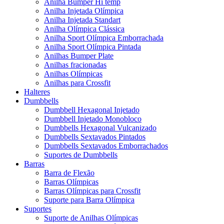
Anilha Bumper Hi temp
Anilha Injetada Olímpica
Anilha Injetada Standart
Anilha Olímpica Clássica
Anilha Sport Olímpica Emborrachada
Anilha Sport Olímpica Pintada
Anilhas Bumper Plate
Anilhas fracionadas
Anilhas Olímpicas
Anilhas para Crossfit
Halteres
Dumbbells
Dumbbell Hexagonal Injetado
Dumbbell Injetado Monobloco
Dumbbells Hexagonal Vulcanizado
Dumbbells Sextavados Pintados
Dumbbells Sextavados Emborrachados
Suportes de Dumbbells
Barras
Barra de Flexão
Barras Olímpicas
Barras Olímpicas para Crossfit
Suporte para Barra Olímpica
Suportes
Suporte de Anilhas Olímpicas