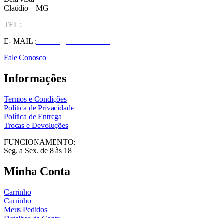
Claúdio – MG
TEL :
(37) 98827-9609
E- MAIL :
vendas@wolfit.com.br
Fale Conosco
Informações
Termos e Condições
Política de Privacidade
Política de Entrega
Trocas e Devoluções
FUNCIONAMENTO:
Seg. a Sex. de 8 às 18
Minha Conta
Carrinho
Carrinho
Meus Pedidos