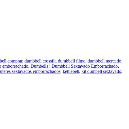
ell comprar
,
dumbbell crossfit
,
dumbbell filme
,
dumbbell mercado
o emborrachado
,
Dumbells : Dumbbell Sextavado Emborrachado
,
alteres sextavados emborrachados
,
kettlebell
,
kit dumbell sextavado
,