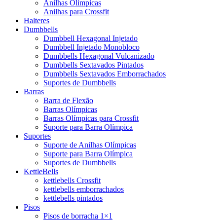
Anilhas Olímpicas
Anilhas para Crossfit
Halteres
Dumbbells
Dumbbell Hexagonal Injetado
Dumbbell Injetado Monobloco
Dumbbells Hexagonal Vulcanizado
Dumbbells Sextavados Pintados
Dumbbells Sextavados Emborrachados
Suportes de Dumbbells
Barras
Barra de Flexão
Barras Olímpicas
Barras Olímpicas para Crossfit
Suporte para Barra Olímpica
Suportes
Suporte de Anilhas Olímpicas
Suporte para Barra Olímpica
Suportes de Dumbbells
KettleBells
kettlebells Crossfit
kettlebells emborrachados
kettlebells pintados
Pisos
Pisos de borracha 1×1