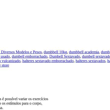
 Diversos Modelos e Pesos
,
dumbbell 10kg
,
dumbbell academia
,
dumbb
 usado
,
dumbell emborrachado
,
Dumbell Sextavado
,
dumbell sextavad
o vulcanizado
,
halteres sextavado emborrachado
,
halteres sextavados
,
h
 store
é possível variar os exercícios
o os estímulos para o corpo,
a.