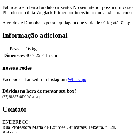
Fabricado em ferro fundido cinzento. No seu interior possui um varão 
Pintado com tinta Weglack Primer por imersão, o que auxilia na conse
A grade de Dumbbells possui quilagem que varia de 01 kg até 32 kg.
Informação adicional
Peso
16 kg
Dimensões
30 × 25 × 15 cm
nossas redes
Facebook-f
Linkedin-in
Instagram
Whatsapp
Dúvidas na hora de montar seu box?
(37) 98827-9609 Whatsapp
Contato
ENDEREÇO:
Rua Professora Maria de Lourdes Guimaraes Teixeira, nº 28,
Bela vista