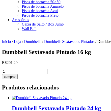
Pisos de borracha 50×50
Pisos de borracha Amarelo
Pisos de borracha Azul
Pisos de borracha Preto
Acessórios
Caixa de Salto / Box Jump
Wall Ball
Início
/
Loja
/
Dumbbells
/
Dumbbells Sextavados Pintados
/ Dumbbel
Dumbbell Sextavado Pintado 16 kg
R$
201,29
Dumbbell
Sextavado
comprar
Pintado
16
Produtos relacionados
kg
quantidade
Dumbbell Sextavado Pintado 24 kg