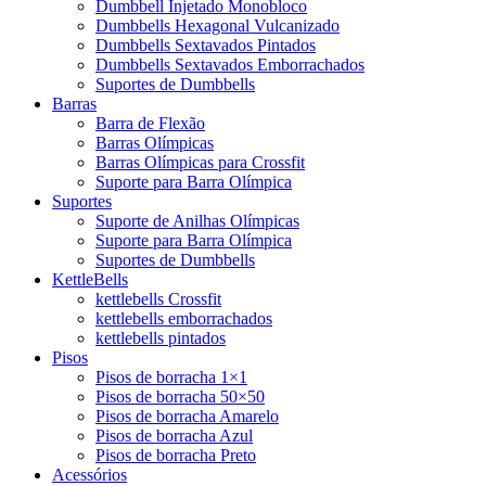
Dumbbell Injetado Monobloco
Dumbbells Hexagonal Vulcanizado
Dumbbells Sextavados Pintados
Dumbbells Sextavados Emborrachados
Suportes de Dumbbells
Barras
Barra de Flexão
Barras Olímpicas
Barras Olímpicas para Crossfit
Suporte para Barra Olímpica
Suportes
Suporte de Anilhas Olímpicas
Suporte para Barra Olímpica
Suportes de Dumbbells
KettleBells
kettlebells Crossfit
kettlebells emborrachados
kettlebells pintados
Pisos
Pisos de borracha 1×1
Pisos de borracha 50×50
Pisos de borracha Amarelo
Pisos de borracha Azul
Pisos de borracha Preto
Acessórios