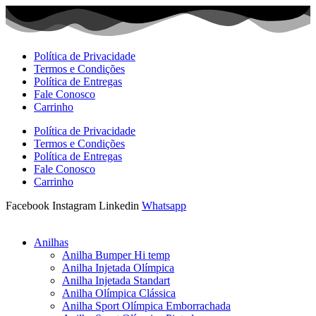
Ir
para
o
conteúdo
Política de Privacidade
Termos e Condições
Política de Entregas
Fale Conosco
Carrinho
Política de Privacidade
Termos e Condições
Política de Entregas
Fale Conosco
Carrinho
Facebook
Instagram
Linkedin
Whatsapp
Anilhas
Anilha Bumper Hi temp
Anilha Injetada Olímpica
Anilha Injetada Standart
Anilha Olímpica Clássica
Anilha Sport Olímpica Emborrachada