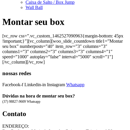
Caixa de Salto / Box Jump
Wall Ball
Montar seu box
[vc_row css=”.vc_custom_1462527090963{margin-bottom: 45px
!important;}”][vc_column][woo_slide_countdown title1=”Montar
seu box” numberposts=”40″ item_row=”3″ columns=”3″
columns1=”3″ columns2=”3″ columns3=”3″ columns4=”1″
speed=”1000″ autoplay=”false” interval=”5000″ scroll=”1″]
[/vc_column][/vc_row]
nossas redes
Facebook-f
Linkedin-in
Instagram
Whatsapp
Dúvidas na hora de montar seu box?
(37) 98827-9609 Whatsapp
Contato
ENDEREÇO: