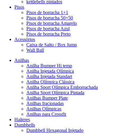
kettlebells pintados
Pisos
Pisos de borracha 1×1
Pisos de borracha 50×50
Pisos de borracha Amarelo
Pisos de borracha Azul
Pisos de borracha Preto
Acessórios
Caixa de Salto / Box Jump
Wall Ball
Anilhas
Anilha Bumper Hi temp
Anilha Injetada Olímpica
Anilha Injetada Standart
Anilha Olímpica Clássica
Anilha Sport Olímpica Emborrachada
Anilha Sport Olímpica Pintada
Anilhas Bumper Plate
Anilhas fracionadas
Anilhas Olímpicas
Anilhas para Crossfit
Halteres
Dumbbells
Dumbbell Hexagonal Injetado