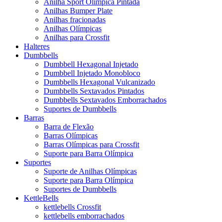
Anilha Sport Olímpica Pintada
Anilhas Bumper Plate
Anilhas fracionadas
Anilhas Olímpicas
Anilhas para Crossfit
Halteres
Dumbbells
Dumbbell Hexagonal Injetado
Dumbbell Injetado Monobloco
Dumbbells Hexagonal Vulcanizado
Dumbbells Sextavados Pintados
Dumbbells Sextavados Emborrachados
Suportes de Dumbbells
Barras
Barra de Flexão
Barras Olímpicas
Barras Olímpicas para Crossfit
Suporte para Barra Olímpica
Suportes
Suporte de Anilhas Olímpicas
Suporte para Barra Olímpica
Suportes de Dumbbells
KettleBells
kettlebells Crossfit
kettlebells emborrachados