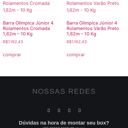
Barra Olímpica Júnior 4
Barra Olímpica Júnior 4
Rolamentos Cromada
Rolamentos Varão Preto
1,62m – 10 Kg
1,62m – 10 Kg
R$
1.192,43
R$
1.192,43
comprar
comprar
NOSSAS REDES
Dúvidas na hora de montar seu box?