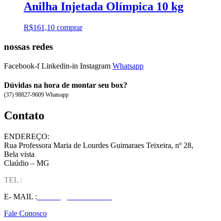
Anilha Injetada Olímpica 10 kg
R$
161,10
comprar
nossas redes
Facebook-f
Linkedin-in
Instagram
Whatsapp
Dúvidas na hora de montar seu box?
(37) 98827-9609 Whatsapp
Contato
ENDEREÇO:
Rua Professora Maria de Lourdes Guimaraes Teixeira, nº 28,
Bela vista
Claúdio – MG
TEL :
(37) 98827-9609
E- MAIL :
vendas@wolfit.com.br
Fale Conosco