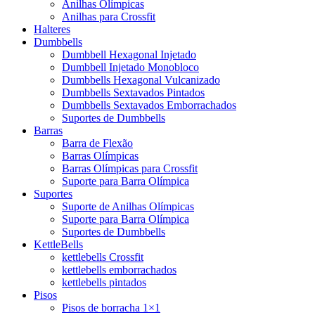
Anilhas Olímpicas
Anilhas para Crossfit
Halteres
Dumbbells
Dumbbell Hexagonal Injetado
Dumbbell Injetado Monobloco
Dumbbells Hexagonal Vulcanizado
Dumbbells Sextavados Pintados
Dumbbells Sextavados Emborrachados
Suportes de Dumbbells
Barras
Barra de Flexão
Barras Olímpicas
Barras Olímpicas para Crossfit
Suporte para Barra Olímpica
Suportes
Suporte de Anilhas Olímpicas
Suporte para Barra Olímpica
Suportes de Dumbbells
KettleBells
kettlebells Crossfit
kettlebells emborrachados
kettlebells pintados
Pisos
Pisos de borracha 1×1