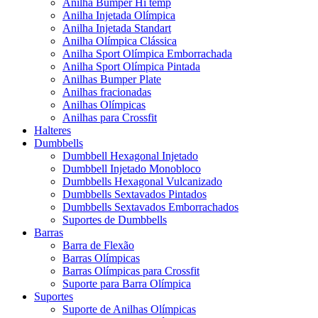
Anilha Bumper Hi temp
Anilha Injetada Olímpica
Anilha Injetada Standart
Anilha Olímpica Clássica
Anilha Sport Olímpica Emborrachada
Anilha Sport Olímpica Pintada
Anilhas Bumper Plate
Anilhas fracionadas
Anilhas Olímpicas
Anilhas para Crossfit
Halteres
Dumbbells
Dumbbell Hexagonal Injetado
Dumbbell Injetado Monobloco
Dumbbells Hexagonal Vulcanizado
Dumbbells Sextavados Pintados
Dumbbells Sextavados Emborrachados
Suportes de Dumbbells
Barras
Barra de Flexão
Barras Olímpicas
Barras Olímpicas para Crossfit
Suporte para Barra Olímpica
Suportes
Suporte de Anilhas Olímpicas