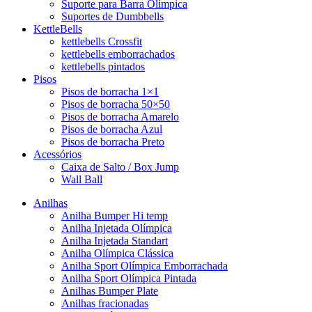
Suporte para Barra Olímpica
Suportes de Dumbbells
KettleBells
kettlebells Crossfit
kettlebells emborrachados
kettlebells pintados
Pisos
Pisos de borracha 1×1
Pisos de borracha 50×50
Pisos de borracha Amarelo
Pisos de borracha Azul
Pisos de borracha Preto
Acessórios
Caixa de Salto / Box Jump
Wall Ball
Anilhas
Anilha Bumper Hi temp
Anilha Injetada Olímpica
Anilha Injetada Standart
Anilha Olímpica Clássica
Anilha Sport Olímpica Emborrachada
Anilha Sport Olímpica Pintada
Anilhas Bumper Plate
Anilhas fracionadas