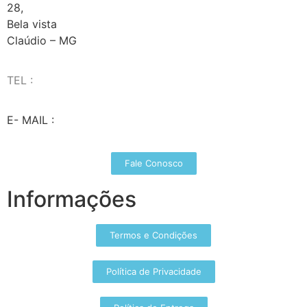
28,
Bela vista
Claúdio – MG
TEL :
(37) 98827-9609
E- MAIL :
vendas@wolfit.com.br
Fale Conosco
Informações
Termos e Condições
Política de Privacidade