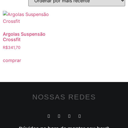
Argolas Suspensão
Crossfit
R$
341,70
comprar
NOSSAS REDES