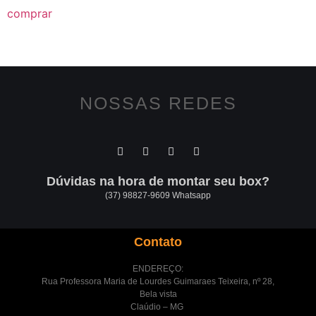
comprar
NOSSAS REDES
Dúvidas na hora de montar seu box?
(37) 98827-9609 Whatsapp
Contato
ENDEREÇO:
Rua Professora Maria de Lourdes Guimaraes Teixeira, nº 28,
Bela vista
Claúdio – MG