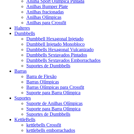
Anilha Sport Olímpica Pintada
Anilhas Bumper Plate
Anilhas fracionadas
Anilhas Olímpicas
Anilhas para Crossfit
Halteres
Dumbbells
Dumbbell Hexagonal Injetado
Dumbbell Injetado Monobloco
Dumbbells Hexagonal Vulcanizado
Dumbbells Sextavados Pintados
Dumbbells Sextavados Emborrachados
Suportes de Dumbbells
Barras
Barra de Flexão
Barras Olímpicas
Barras Olímpicas para Crossfit
Suporte para Barra Olímpica
Suportes
Suporte de Anilhas Olímpicas
Suporte para Barra Olímpica
Suportes de Dumbbells
KettleBells
kettlebells Crossfit
kettlebells emborrachados