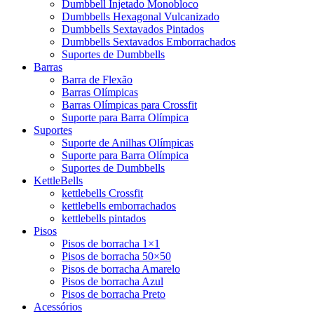
Dumbbell Injetado Monobloco
Dumbbells Hexagonal Vulcanizado
Dumbbells Sextavados Pintados
Dumbbells Sextavados Emborrachados
Suportes de Dumbbells
Barras
Barra de Flexão
Barras Olímpicas
Barras Olímpicas para Crossfit
Suporte para Barra Olímpica
Suportes
Suporte de Anilhas Olímpicas
Suporte para Barra Olímpica
Suportes de Dumbbells
KettleBells
kettlebells Crossfit
kettlebells emborrachados
kettlebells pintados
Pisos
Pisos de borracha 1×1
Pisos de borracha 50×50
Pisos de borracha Amarelo
Pisos de borracha Azul
Pisos de borracha Preto
Acessórios