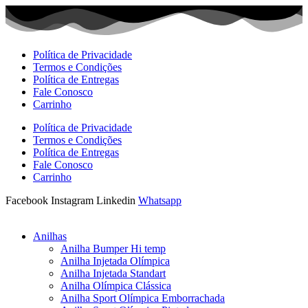
Ir
para
o
conteúdo
Política de Privacidade
Termos e Condições
Política de Entregas
Fale Conosco
Carrinho
Política de Privacidade
Termos e Condições
Política de Entregas
Fale Conosco
Carrinho
Facebook
Instagram
Linkedin
Whatsapp
Anilhas
Anilha Bumper Hi temp
Anilha Injetada Olímpica
Anilha Injetada Standart
Anilha Olímpica Clássica
Anilha Sport Olímpica Emborrachada