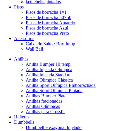
kettlebells pintados
Pisos
Pisos de borracha 1×1
Pisos de borracha 50×50
Pisos de borracha Amarelo
Pisos de borracha Azul
Pisos de borracha Preto
Acessórios
Caixa de Salto / Box Jump
Wall Ball
Anilhas
Anilha Bumper Hi temp
Anilha Injetada Olímpica
Anilha Injetada Standart
Anilha Olímpica Clássica
Anilha Sport Olímpica Emborrachada
Anilha Sport Olímpica Pintada
Anilhas Bumper Plate
Anilhas fracionadas
Anilhas Olímpicas
Anilhas para Crossfit
Halteres
Dumbbells
Dumbbell Hexagonal Injetado