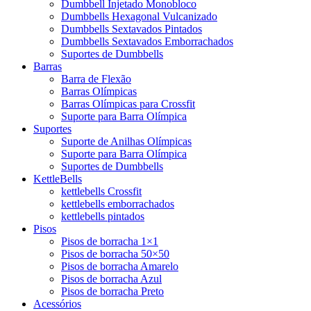
Dumbbell Injetado Monobloco
Dumbbells Hexagonal Vulcanizado
Dumbbells Sextavados Pintados
Dumbbells Sextavados Emborrachados
Suportes de Dumbbells
Barras
Barra de Flexão
Barras Olímpicas
Barras Olímpicas para Crossfit
Suporte para Barra Olímpica
Suportes
Suporte de Anilhas Olímpicas
Suporte para Barra Olímpica
Suportes de Dumbbells
KettleBells
kettlebells Crossfit
kettlebells emborrachados
kettlebells pintados
Pisos
Pisos de borracha 1×1
Pisos de borracha 50×50
Pisos de borracha Amarelo
Pisos de borracha Azul
Pisos de borracha Preto
Acessórios