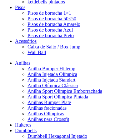
kettlebells pintados
Pisos
Pisos de borracha 1×1
Pisos de borracha 50×50
Pisos de borracha Amarelo
Pisos de borracha Azul
Pisos de borracha Preto
Acessórios
Caixa de Salto / Box Jump
Wall Ball
Anilhas
Anilha Bumper Hi temp
Anilha Injetada Olímpica
Anilha Injetada Standart
Anilha Olímpica Clássica
Anilha Sport Olímpica Emborrachada
Anilha Sport Olímpica Pintada
Anilhas Bumper Plate
Anilhas fracionadas
Anilhas Olímpicas
Anilhas para Crossfit
Halteres
Dumbbells
Dumbbell Hexagonal Injetado