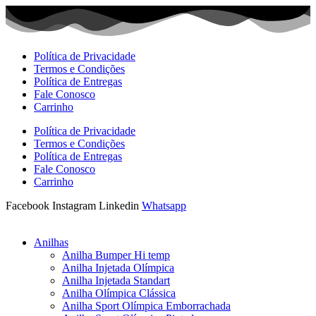
Ir
para
o
conteúdo
Política de Privacidade
Termos e Condições
Política de Entregas
Fale Conosco
Carrinho
Política de Privacidade
Termos e Condições
Política de Entregas
Fale Conosco
Carrinho
Facebook
Instagram
Linkedin
Whatsapp
Anilhas
Anilha Bumper Hi temp
Anilha Injetada Olímpica
Anilha Injetada Standart
Anilha Olímpica Clássica
Anilha Sport Olímpica Emborrachada