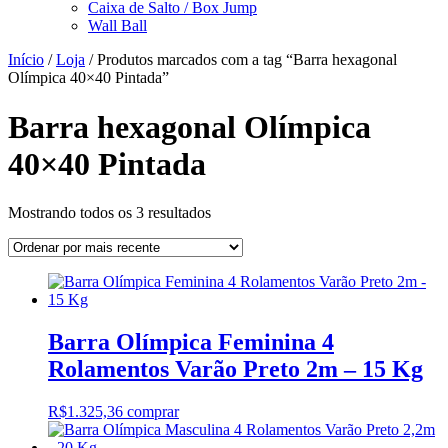
Caixa de Salto / Box Jump
Wall Ball
Início
/
Loja
/ Produtos marcados com a tag “Barra hexagonal
Olímpica 40×40 Pintada”
Barra hexagonal Olímpica
40×40 Pintada
Classificado
Mostrando todos os 3 resultados
por
mais
recente
Barra Olímpica Feminina 4
Rolamentos Varão Preto 2m – 15 Kg
R$
1.325,36
comprar