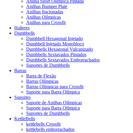
Anilha Sport Olímpica Pintada
Anilhas Bumper Plate
Anilhas fracionadas
Anilhas Olímpicas
Anilhas para Crossfit
Halteres
Dumbbells
Dumbbell Hexagonal Injetado
Dumbbell Injetado Monobloco
Dumbbells Hexagonal Vulcanizado
Dumbbells Sextavados Pintados
Dumbbells Sextavados Emborrachados
Suportes de Dumbbells
Barras
Barra de Flexão
Barras Olímpicas
Barras Olímpicas para Crossfit
Suporte para Barra Olímpica
Suportes
Suporte de Anilhas Olímpicas
Suporte para Barra Olímpica
Suportes de Dumbbells
KettleBells
kettlebells Crossfit
kettlebells emborrachados