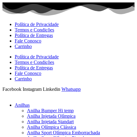
Ir
para
o
conteúdo
Política de Privacidade
Termos e Condições
Política de Entregas
Fale Conosco
Carrinho
Política de Privacidade
Termos e Condições
Política de Entregas
Fale Conosco
Carrinho
Facebook
Instagram
Linkedin
Whatsapp
Anilhas
Anilha Bumper Hi temp
Anilha Injetada Olímpica
Anilha Injetada Standart
Anilha Olímpica Clássica
Anilha Sport Olímpica Emborrachada