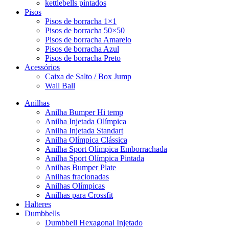
kettlebells pintados
Pisos
Pisos de borracha 1×1
Pisos de borracha 50×50
Pisos de borracha Amarelo
Pisos de borracha Azul
Pisos de borracha Preto
Acessórios
Caixa de Salto / Box Jump
Wall Ball
Anilhas
Anilha Bumper Hi temp
Anilha Injetada Olímpica
Anilha Injetada Standart
Anilha Olímpica Clássica
Anilha Sport Olímpica Emborrachada
Anilha Sport Olímpica Pintada
Anilhas Bumper Plate
Anilhas fracionadas
Anilhas Olímpicas
Anilhas para Crossfit
Halteres
Dumbbells
Dumbbell Hexagonal Injetado