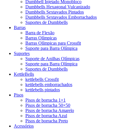
Dumbbell Injetado Monobloco
Dumbbells Hexagonal Vulcanizado
Dumbbells Sextavados Pintados
Dumbbells Sextavados Emborrachados
Suportes de Dumbbells
Barras
Barra de Flexão
Barras Olímpicas
Barras Olímpicas para Crossfit
Suporte para Barra Olímpica
Suportes
Suporte de Anilhas Olímpicas
Suporte para Barra Olímpica
Suportes de Dumbbells
KettleBells
kettlebells Crossfit
kettlebells emborrachados
kettlebells pintados
Pisos
Pisos de borracha 1×1
Pisos de borracha 50×50
Pisos de borracha Amarelo
Pisos de borracha Azul
Pisos de borracha Preto
Acessórios