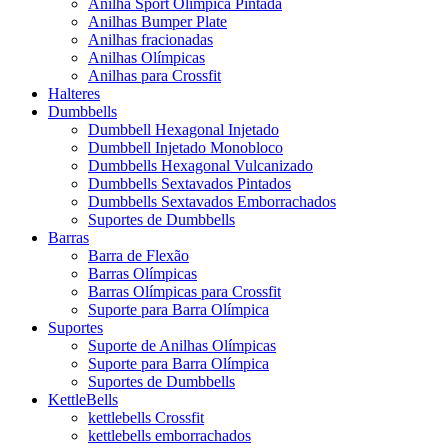
Anilha Sport Olímpica Pintada
Anilhas Bumper Plate
Anilhas fracionadas
Anilhas Olímpicas
Anilhas para Crossfit
Halteres
Dumbbells
Dumbbell Hexagonal Injetado
Dumbbell Injetado Monobloco
Dumbbells Hexagonal Vulcanizado
Dumbbells Sextavados Pintados
Dumbbells Sextavados Emborrachados
Suportes de Dumbbells
Barras
Barra de Flexão
Barras Olímpicas
Barras Olímpicas para Crossfit
Suporte para Barra Olímpica
Suportes
Suporte de Anilhas Olímpicas
Suporte para Barra Olímpica
Suportes de Dumbbells
KettleBells
kettlebells Crossfit
kettlebells emborrachados