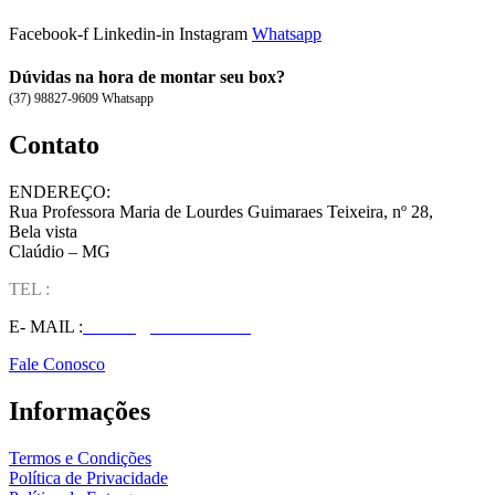
Facebook-f
Linkedin-in
Instagram
Whatsapp
Dúvidas na hora de montar seu box?
(37) 98827-9609 Whatsapp
Contato
ENDEREÇO:
Rua Professora Maria de Lourdes Guimaraes Teixeira, nº 28,
Bela vista
Claúdio – MG
TEL :
(37) 98827-9609
E- MAIL :
vendas@wolfit.com.br
Fale Conosco
Informações
Termos e Condições
Política de Privacidade