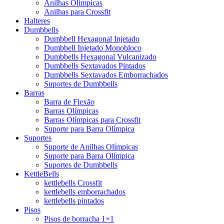
Anilhas Olímpicas
Anilhas para Crossfit
Halteres
Dumbbells
Dumbbell Hexagonal Injetado
Dumbbell Injetado Monobloco
Dumbbells Hexagonal Vulcanizado
Dumbbells Sextavados Pintados
Dumbbells Sextavados Emborrachados
Suportes de Dumbbells
Barras
Barra de Flexão
Barras Olímpicas
Barras Olímpicas para Crossfit
Suporte para Barra Olímpica
Suportes
Suporte de Anilhas Olímpicas
Suporte para Barra Olímpica
Suportes de Dumbbells
KettleBells
kettlebells Crossfit
kettlebells emborrachados
kettlebells pintados
Pisos
Pisos de borracha 1×1