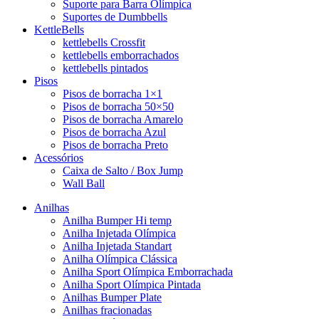
Suporte para Barra Olímpica
Suportes de Dumbbells
KettleBells
kettlebells Crossfit
kettlebells emborrachados
kettlebells pintados
Pisos
Pisos de borracha 1×1
Pisos de borracha 50×50
Pisos de borracha Amarelo
Pisos de borracha Azul
Pisos de borracha Preto
Acessórios
Caixa de Salto / Box Jump
Wall Ball
Anilhas
Anilha Bumper Hi temp
Anilha Injetada Olímpica
Anilha Injetada Standart
Anilha Olímpica Clássica
Anilha Sport Olímpica Emborrachada
Anilha Sport Olímpica Pintada
Anilhas Bumper Plate
Anilhas fracionadas