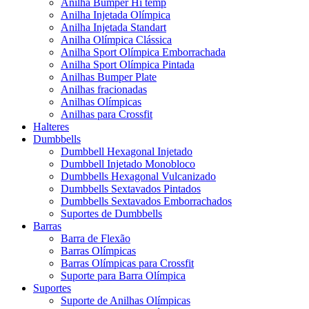
Anilha Bumper Hi temp
Anilha Injetada Olímpica
Anilha Injetada Standart
Anilha Olímpica Clássica
Anilha Sport Olímpica Emborrachada
Anilha Sport Olímpica Pintada
Anilhas Bumper Plate
Anilhas fracionadas
Anilhas Olímpicas
Anilhas para Crossfit
Halteres
Dumbbells
Dumbbell Hexagonal Injetado
Dumbbell Injetado Monobloco
Dumbbells Hexagonal Vulcanizado
Dumbbells Sextavados Pintados
Dumbbells Sextavados Emborrachados
Suportes de Dumbbells
Barras
Barra de Flexão
Barras Olímpicas
Barras Olímpicas para Crossfit
Suporte para Barra Olímpica
Suportes
Suporte de Anilhas Olímpicas