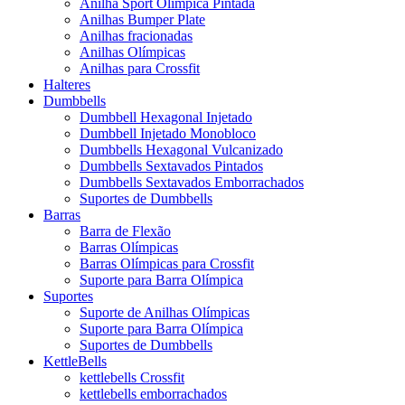
Anilha Sport Olímpica Pintada
Anilhas Bumper Plate
Anilhas fracionadas
Anilhas Olímpicas
Anilhas para Crossfit
Halteres
Dumbbells
Dumbbell Hexagonal Injetado
Dumbbell Injetado Monobloco
Dumbbells Hexagonal Vulcanizado
Dumbbells Sextavados Pintados
Dumbbells Sextavados Emborrachados
Suportes de Dumbbells
Barras
Barra de Flexão
Barras Olímpicas
Barras Olímpicas para Crossfit
Suporte para Barra Olímpica
Suportes
Suporte de Anilhas Olímpicas
Suporte para Barra Olímpica
Suportes de Dumbbells
KettleBells
kettlebells Crossfit
kettlebells emborrachados