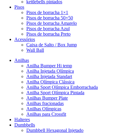
kettlebells pintados
Pisos
Pisos de borracha 1×1
Pisos de borracha 50×50
Pisos de borracha Amarelo
Pisos de borracha Azul
Pisos de borracha Preto
Acessórios
Caixa de Salto / Box Jump
Wall Ball
Anilhas
Anilha Bumper Hi temp
Anilha Injetada Olímpica
Anilha Injetada Standart
Anilha Olímpica Clássica
Anilha Sport Olímpica Emborrachada
Anilha Sport Olímpica Pintada
Anilhas Bumper Plate
Anilhas fracionadas
Anilhas Olímpicas
Anilhas para Crossfit
Halteres
Dumbbells
Dumbbell Hexagonal Injetado