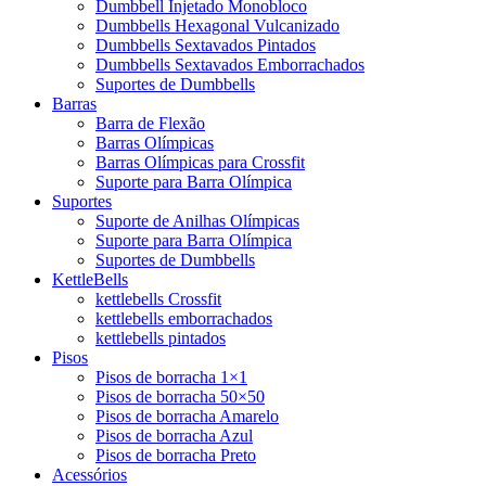
Dumbbell Injetado Monobloco
Dumbbells Hexagonal Vulcanizado
Dumbbells Sextavados Pintados
Dumbbells Sextavados Emborrachados
Suportes de Dumbbells
Barras
Barra de Flexão
Barras Olímpicas
Barras Olímpicas para Crossfit
Suporte para Barra Olímpica
Suportes
Suporte de Anilhas Olímpicas
Suporte para Barra Olímpica
Suportes de Dumbbells
KettleBells
kettlebells Crossfit
kettlebells emborrachados
kettlebells pintados
Pisos
Pisos de borracha 1×1
Pisos de borracha 50×50
Pisos de borracha Amarelo
Pisos de borracha Azul
Pisos de borracha Preto
Acessórios