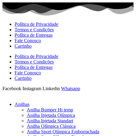
Ir
para
o
conteúdo
Política de Privacidade
Termos e Condições
Política de Entregas
Fale Conosco
Carrinho
Política de Privacidade
Termos e Condições
Política de Entregas
Fale Conosco
Carrinho
Facebook
Instagram
Linkedin
Whatsapp
Anilhas
Anilha Bumper Hi temp
Anilha Injetada Olímpica
Anilha Injetada Standart
Anilha Olímpica Clássica
Anilha Sport Olímpica Emborrachada