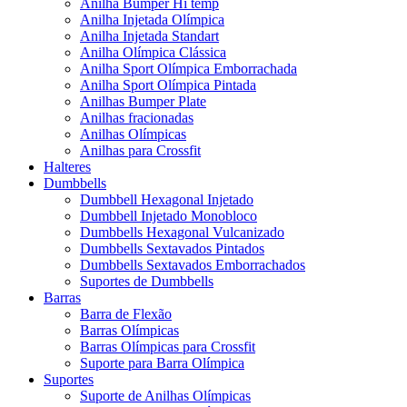
Anilha Bumper Hi temp
Anilha Injetada Olímpica
Anilha Injetada Standart
Anilha Olímpica Clássica
Anilha Sport Olímpica Emborrachada
Anilha Sport Olímpica Pintada
Anilhas Bumper Plate
Anilhas fracionadas
Anilhas Olímpicas
Anilhas para Crossfit
Halteres
Dumbbells
Dumbbell Hexagonal Injetado
Dumbbell Injetado Monobloco
Dumbbells Hexagonal Vulcanizado
Dumbbells Sextavados Pintados
Dumbbells Sextavados Emborrachados
Suportes de Dumbbells
Barras
Barra de Flexão
Barras Olímpicas
Barras Olímpicas para Crossfit
Suporte para Barra Olímpica
Suportes
Suporte de Anilhas Olímpicas