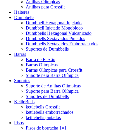
Anilhas Olímpicas
Anilhas para Crossfit
Halteres
Dumbbells
Dumbbell Hexagonal Injetado
Dumbbell Injetado Monobloco
Dumbbells Hexagonal Vulcanizado
Dumbbells Sextavados Pintados
Dumbbells Sextavados Emborrachados
Suportes de Dumbbells
Barras
Barra de Flexão
Barras Olímpicas
Barras Olímpicas para Crossfit
Suporte para Barra Olímpica
Suportes
Suporte de Anilhas Olímpicas
Suporte para Barra Olímpica
Suportes de Dumbbells
KettleBells
kettlebells Crossfit
kettlebells emborrachados
kettlebells pintados
Pisos
Pisos de borracha 1×1