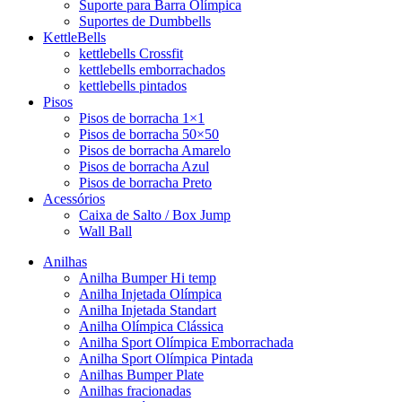
Suporte para Barra Olímpica
Suportes de Dumbbells
KettleBells
kettlebells Crossfit
kettlebells emborrachados
kettlebells pintados
Pisos
Pisos de borracha 1×1
Pisos de borracha 50×50
Pisos de borracha Amarelo
Pisos de borracha Azul
Pisos de borracha Preto
Acessórios
Caixa de Salto / Box Jump
Wall Ball
Anilhas
Anilha Bumper Hi temp
Anilha Injetada Olímpica
Anilha Injetada Standart
Anilha Olímpica Clássica
Anilha Sport Olímpica Emborrachada
Anilha Sport Olímpica Pintada
Anilhas Bumper Plate
Anilhas fracionadas