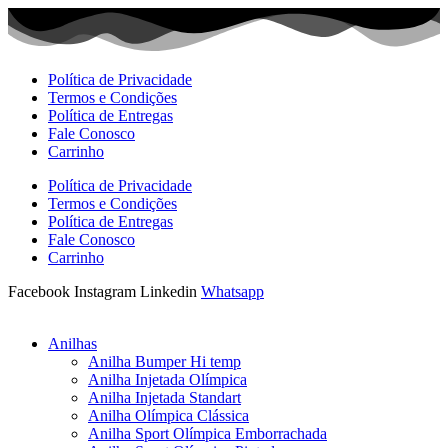
Ir
para
o
conteúdo
Política de Privacidade
Termos e Condições
Política de Entregas
Fale Conosco
Carrinho
Política de Privacidade
Termos e Condições
Política de Entregas
Fale Conosco
Carrinho
Facebook
Instagram
Linkedin
Whatsapp
Anilhas
Anilha Bumper Hi temp
Anilha Injetada Olímpica
Anilha Injetada Standart
Anilha Olímpica Clássica
Anilha Sport Olímpica Emborrachada