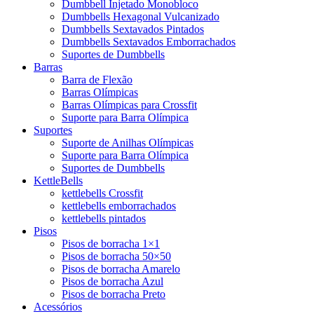
Dumbbell Injetado Monobloco
Dumbbells Hexagonal Vulcanizado
Dumbbells Sextavados Pintados
Dumbbells Sextavados Emborrachados
Suportes de Dumbbells
Barras
Barra de Flexão
Barras Olímpicas
Barras Olímpicas para Crossfit
Suporte para Barra Olímpica
Suportes
Suporte de Anilhas Olímpicas
Suporte para Barra Olímpica
Suportes de Dumbbells
KettleBells
kettlebells Crossfit
kettlebells emborrachados
kettlebells pintados
Pisos
Pisos de borracha 1×1
Pisos de borracha 50×50
Pisos de borracha Amarelo
Pisos de borracha Azul
Pisos de borracha Preto
Acessórios