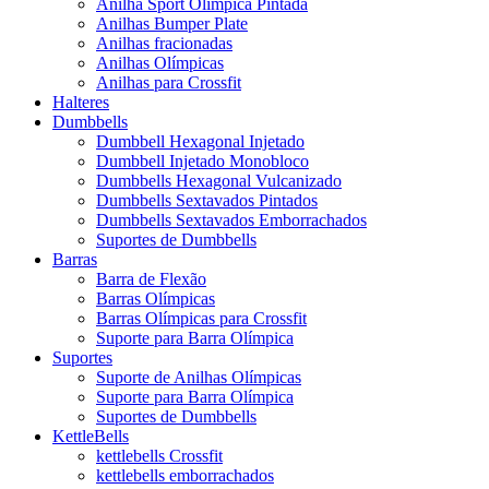
Anilha Sport Olímpica Pintada
Anilhas Bumper Plate
Anilhas fracionadas
Anilhas Olímpicas
Anilhas para Crossfit
Halteres
Dumbbells
Dumbbell Hexagonal Injetado
Dumbbell Injetado Monobloco
Dumbbells Hexagonal Vulcanizado
Dumbbells Sextavados Pintados
Dumbbells Sextavados Emborrachados
Suportes de Dumbbells
Barras
Barra de Flexão
Barras Olímpicas
Barras Olímpicas para Crossfit
Suporte para Barra Olímpica
Suportes
Suporte de Anilhas Olímpicas
Suporte para Barra Olímpica
Suportes de Dumbbells
KettleBells
kettlebells Crossfit
kettlebells emborrachados