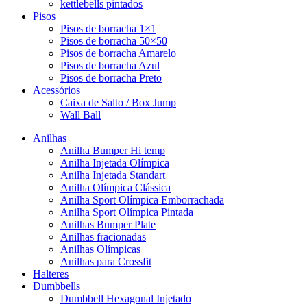
kettlebells pintados
Pisos
Pisos de borracha 1×1
Pisos de borracha 50×50
Pisos de borracha Amarelo
Pisos de borracha Azul
Pisos de borracha Preto
Acessórios
Caixa de Salto / Box Jump
Wall Ball
Anilhas
Anilha Bumper Hi temp
Anilha Injetada Olímpica
Anilha Injetada Standart
Anilha Olímpica Clássica
Anilha Sport Olímpica Emborrachada
Anilha Sport Olímpica Pintada
Anilhas Bumper Plate
Anilhas fracionadas
Anilhas Olímpicas
Anilhas para Crossfit
Halteres
Dumbbells
Dumbbell Hexagonal Injetado