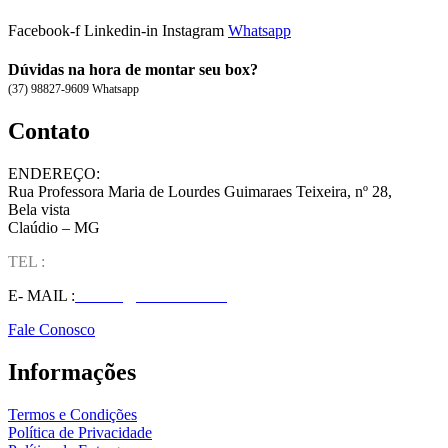
Facebook-f
Linkedin-in
Instagram
Whatsapp
Dúvidas na hora de montar seu box?
(37) 98827-9609 Whatsapp
Contato
ENDEREÇO:
Rua Professora Maria de Lourdes Guimaraes Teixeira, nº 28,
Bela vista
Claúdio – MG
TEL :
(37) 98827-9609
E- MAIL :
vendas@wolfit.com.br
Fale Conosco
Informações
Termos e Condições
Política de Privacidade