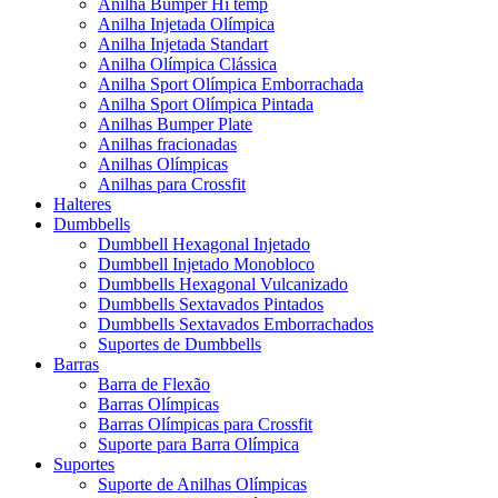
Anilha Bumper Hi temp
Anilha Injetada Olímpica
Anilha Injetada Standart
Anilha Olímpica Clássica
Anilha Sport Olímpica Emborrachada
Anilha Sport Olímpica Pintada
Anilhas Bumper Plate
Anilhas fracionadas
Anilhas Olímpicas
Anilhas para Crossfit
Halteres
Dumbbells
Dumbbell Hexagonal Injetado
Dumbbell Injetado Monobloco
Dumbbells Hexagonal Vulcanizado
Dumbbells Sextavados Pintados
Dumbbells Sextavados Emborrachados
Suportes de Dumbbells
Barras
Barra de Flexão
Barras Olímpicas
Barras Olímpicas para Crossfit
Suporte para Barra Olímpica
Suportes
Suporte de Anilhas Olímpicas