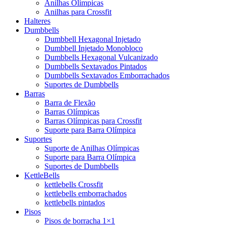
Anilhas Olímpicas
Anilhas para Crossfit
Halteres
Dumbbells
Dumbbell Hexagonal Injetado
Dumbbell Injetado Monobloco
Dumbbells Hexagonal Vulcanizado
Dumbbells Sextavados Pintados
Dumbbells Sextavados Emborrachados
Suportes de Dumbbells
Barras
Barra de Flexão
Barras Olímpicas
Barras Olímpicas para Crossfit
Suporte para Barra Olímpica
Suportes
Suporte de Anilhas Olímpicas
Suporte para Barra Olímpica
Suportes de Dumbbells
KettleBells
kettlebells Crossfit
kettlebells emborrachados
kettlebells pintados
Pisos
Pisos de borracha 1×1