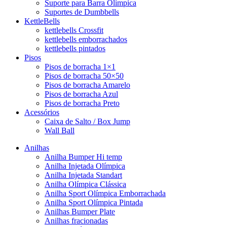
Suporte para Barra Olímpica
Suportes de Dumbbells
KettleBells
kettlebells Crossfit
kettlebells emborrachados
kettlebells pintados
Pisos
Pisos de borracha 1×1
Pisos de borracha 50×50
Pisos de borracha Amarelo
Pisos de borracha Azul
Pisos de borracha Preto
Acessórios
Caixa de Salto / Box Jump
Wall Ball
Anilhas
Anilha Bumper Hi temp
Anilha Injetada Olímpica
Anilha Injetada Standart
Anilha Olímpica Clássica
Anilha Sport Olímpica Emborrachada
Anilha Sport Olímpica Pintada
Anilhas Bumper Plate
Anilhas fracionadas