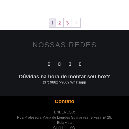
1
2
3
→
NOSSAS REDES
Dúvidas na hora de montar seu box?
(37) 98827-9609 Whatsapp
Contato
ENDEREÇO:
Rua Professora Maria de Lourdes Guimaraes Teixeira, nº 28,
Bela vista
Claúdio – MG