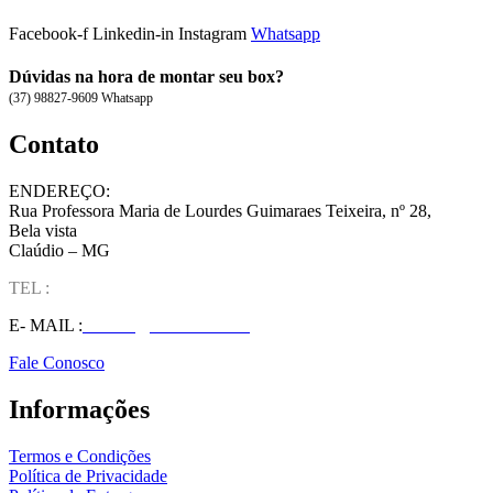
Facebook-f
Linkedin-in
Instagram
Whatsapp
Dúvidas na hora de montar seu box?
(37) 98827-9609 Whatsapp
Contato
ENDEREÇO:
Rua Professora Maria de Lourdes Guimaraes Teixeira, nº 28,
Bela vista
Claúdio – MG
TEL :
(37) 98827-9609
E- MAIL :
vendas@wolfit.com.br
Fale Conosco
Informações
Termos e Condições
Política de Privacidade