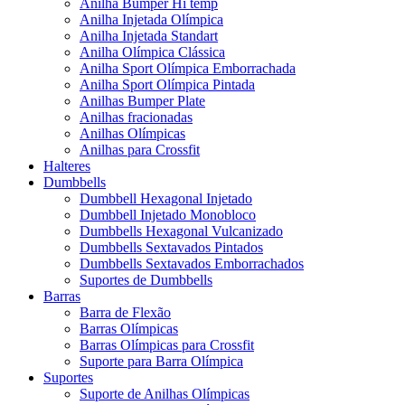
Anilha Bumper Hi temp
Anilha Injetada Olímpica
Anilha Injetada Standart
Anilha Olímpica Clássica
Anilha Sport Olímpica Emborrachada
Anilha Sport Olímpica Pintada
Anilhas Bumper Plate
Anilhas fracionadas
Anilhas Olímpicas
Anilhas para Crossfit
Halteres
Dumbbells
Dumbbell Hexagonal Injetado
Dumbbell Injetado Monobloco
Dumbbells Hexagonal Vulcanizado
Dumbbells Sextavados Pintados
Dumbbells Sextavados Emborrachados
Suportes de Dumbbells
Barras
Barra de Flexão
Barras Olímpicas
Barras Olímpicas para Crossfit
Suporte para Barra Olímpica
Suportes
Suporte de Anilhas Olímpicas