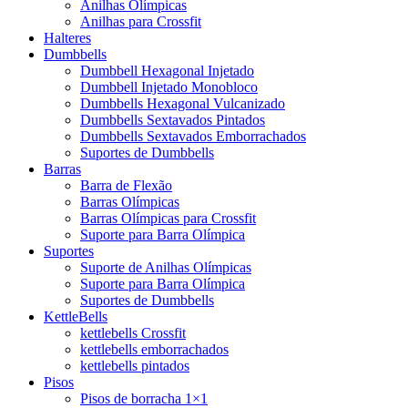
Anilhas Olímpicas
Anilhas para Crossfit
Halteres
Dumbbells
Dumbbell Hexagonal Injetado
Dumbbell Injetado Monobloco
Dumbbells Hexagonal Vulcanizado
Dumbbells Sextavados Pintados
Dumbbells Sextavados Emborrachados
Suportes de Dumbbells
Barras
Barra de Flexão
Barras Olímpicas
Barras Olímpicas para Crossfit
Suporte para Barra Olímpica
Suportes
Suporte de Anilhas Olímpicas
Suporte para Barra Olímpica
Suportes de Dumbbells
KettleBells
kettlebells Crossfit
kettlebells emborrachados
kettlebells pintados
Pisos
Pisos de borracha 1×1