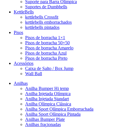
Suporte para Barra Olímpica
Suportes de Dumbbells
KettleBells
kettlebells Crossfit
kettlebells emborrachados
kettlebells pintados
Pisos
Pisos de borracha 1×1
Pisos de borracha 50×50
Pisos de borracha Amarelo
Pisos de borracha Azul
Pisos de borracha Preto
Acessórios
Caixa de Salto / Box Jump
Wall Ball
Anilhas
Anilha Bumper Hi temp
Anilha Injetada Olímpica
Anilha Injetada Standart
Anilha Olímpica Clássica
Anilha Sport Olímpica Emborrachada
Anilha Sport Olímpica Pintada
Anilhas Bumper Plate
Anilhas fracionadas