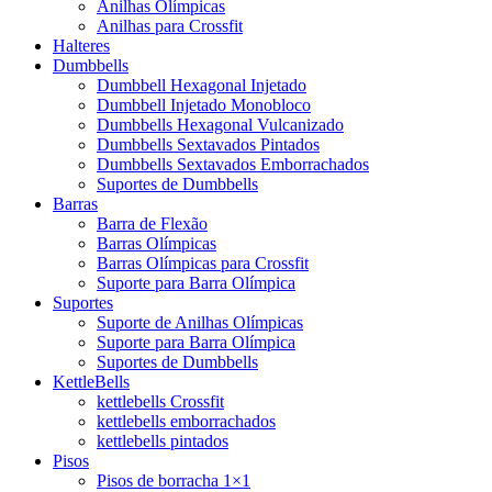
Anilhas Olímpicas
Anilhas para Crossfit
Halteres
Dumbbells
Dumbbell Hexagonal Injetado
Dumbbell Injetado Monobloco
Dumbbells Hexagonal Vulcanizado
Dumbbells Sextavados Pintados
Dumbbells Sextavados Emborrachados
Suportes de Dumbbells
Barras
Barra de Flexão
Barras Olímpicas
Barras Olímpicas para Crossfit
Suporte para Barra Olímpica
Suportes
Suporte de Anilhas Olímpicas
Suporte para Barra Olímpica
Suportes de Dumbbells
KettleBells
kettlebells Crossfit
kettlebells emborrachados
kettlebells pintados
Pisos
Pisos de borracha 1×1