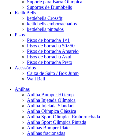
Suporte para Barra Olímpica
Suportes de Dumbbells
KettleBells
kettlebells Crossfit
kettlebells emborrachados
kettlebells pintados
Pisos
Pisos de borracha 1×1
Pisos de borracha 50×50
Pisos de borracha Amarelo
Pisos de borracha Azul
Pisos de borracha Preto
Acessórios
Caixa de Salto / Box Jump
Wall Ball
Anilhas
Anilha Bumper Hi temp
Anilha Injetada Olímpica
Anilha Injetada Standart
Anilha Olímpica Clássica
Anilha Sport Olímpica Emborrachada
Anilha Sport Olímpica Pintada
Anilhas Bumper Plate
Anilhas fracionadas