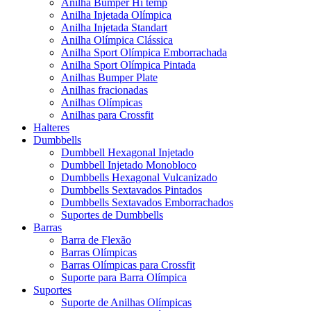
Anilha Bumper Hi temp
Anilha Injetada Olímpica
Anilha Injetada Standart
Anilha Olímpica Clássica
Anilha Sport Olímpica Emborrachada
Anilha Sport Olímpica Pintada
Anilhas Bumper Plate
Anilhas fracionadas
Anilhas Olímpicas
Anilhas para Crossfit
Halteres
Dumbbells
Dumbbell Hexagonal Injetado
Dumbbell Injetado Monobloco
Dumbbells Hexagonal Vulcanizado
Dumbbells Sextavados Pintados
Dumbbells Sextavados Emborrachados
Suportes de Dumbbells
Barras
Barra de Flexão
Barras Olímpicas
Barras Olímpicas para Crossfit
Suporte para Barra Olímpica
Suportes
Suporte de Anilhas Olímpicas