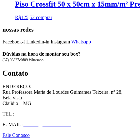
Piso Crossfit 50 x 50cm x 15mm/m² Pr
R$
125,52
comprar
nossas redes
Facebook-f
Linkedin-in
Instagram
Whatsapp
Dúvidas na hora de montar seu box?
(37) 98827-9609 Whatsapp
Contato
ENDEREÇO:
Rua Professora Maria de Lourdes Guimaraes Teixeira, nº 28,
Bela vista
Claúdio – MG
TEL :
(37) 98827-9609
E- MAIL :
vendas@wolfit.com.br
Fale Conosco