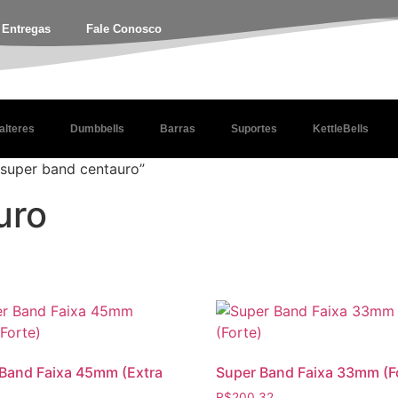
e Entregas
Fale Conosco
alteres
Dumbbells
Barras
Suportes
KettleBells
super band centauro”
uro
Band Faixa 45mm (Extra
Super Band Faixa 33mm (F
R$
200,32