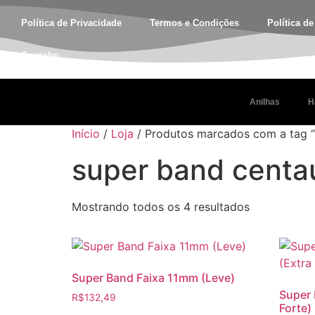
Política de Privacidade
Termos e Condições
Política d
Carrinho
Anilhas
H
Início
/
Loja
/ Produtos marcados com a tag “
super band centa
Mostrando todos os 4 resultados
Super Band Faixa 11mm (Leve)
Super 
R$
132,49
Forte)