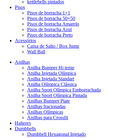
kettlebells pintados
Pisos
Pisos de borracha 1×1
Pisos de borracha 50×50
Pisos de borracha Amarelo
Pisos de borracha Azul
Pisos de borracha Preto
Acessórios
Caixa de Salto / Box Jump
Wall Ball
Anilhas
Anilha Bumper Hi temp
Anilha Injetada Olímpica
Anilha Injetada Standart
Anilha Olímpica Clássica
Anilha Sport Olímpica Emborrachada
Anilha Sport Olímpica Pintada
Anilhas Bumper Plate
Anilhas fracionadas
Anilhas Olímpicas
Anilhas para Crossfit
Halteres
Dumbbells
Dumbbell Hexagonal Injetado