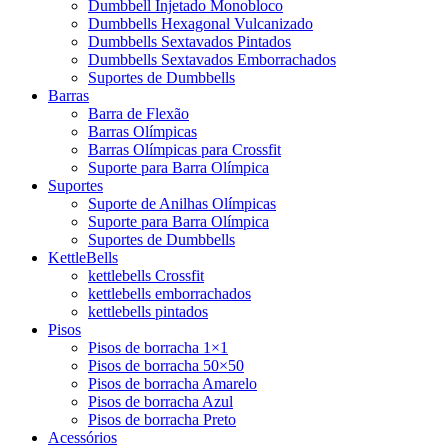
Dumbbell Injetado Monobloco
Dumbbells Hexagonal Vulcanizado
Dumbbells Sextavados Pintados
Dumbbells Sextavados Emborrachados
Suportes de Dumbbells
Barras
Barra de Flexão
Barras Olímpicas
Barras Olímpicas para Crossfit
Suporte para Barra Olímpica
Suportes
Suporte de Anilhas Olímpicas
Suporte para Barra Olímpica
Suportes de Dumbbells
KettleBells
kettlebells Crossfit
kettlebells emborrachados
kettlebells pintados
Pisos
Pisos de borracha 1×1
Pisos de borracha 50×50
Pisos de borracha Amarelo
Pisos de borracha Azul
Pisos de borracha Preto
Acessórios