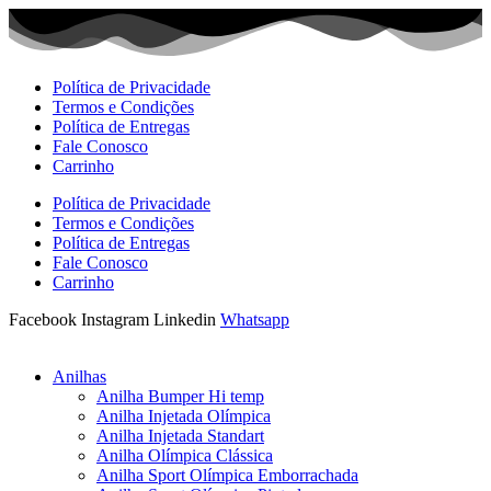
Ir
para
o
conteúdo
Política de Privacidade
Termos e Condições
Política de Entregas
Fale Conosco
Carrinho
Política de Privacidade
Termos e Condições
Política de Entregas
Fale Conosco
Carrinho
Facebook
Instagram
Linkedin
Whatsapp
Anilhas
Anilha Bumper Hi temp
Anilha Injetada Olímpica
Anilha Injetada Standart
Anilha Olímpica Clássica
Anilha Sport Olímpica Emborrachada