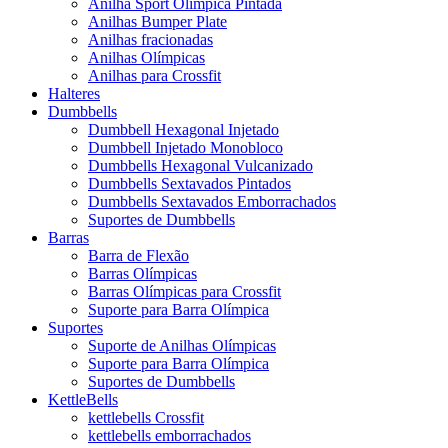
Anilha Sport Olímpica Pintada
Anilhas Bumper Plate
Anilhas fracionadas
Anilhas Olímpicas
Anilhas para Crossfit
Halteres
Dumbbells
Dumbbell Hexagonal Injetado
Dumbbell Injetado Monobloco
Dumbbells Hexagonal Vulcanizado
Dumbbells Sextavados Pintados
Dumbbells Sextavados Emborrachados
Suportes de Dumbbells
Barras
Barra de Flexão
Barras Olímpicas
Barras Olímpicas para Crossfit
Suporte para Barra Olímpica
Suportes
Suporte de Anilhas Olímpicas
Suporte para Barra Olímpica
Suportes de Dumbbells
KettleBells
kettlebells Crossfit
kettlebells emborrachados