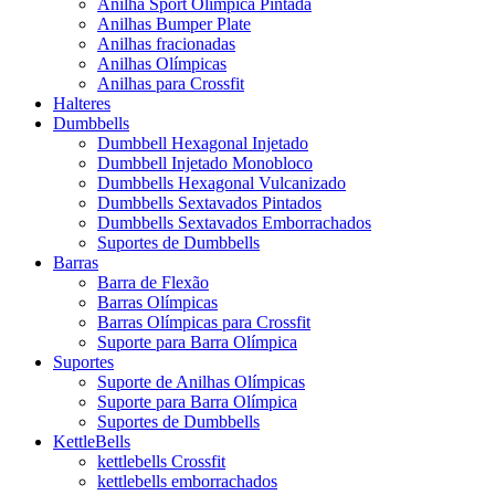
Anilha Sport Olímpica Pintada
Anilhas Bumper Plate
Anilhas fracionadas
Anilhas Olímpicas
Anilhas para Crossfit
Halteres
Dumbbells
Dumbbell Hexagonal Injetado
Dumbbell Injetado Monobloco
Dumbbells Hexagonal Vulcanizado
Dumbbells Sextavados Pintados
Dumbbells Sextavados Emborrachados
Suportes de Dumbbells
Barras
Barra de Flexão
Barras Olímpicas
Barras Olímpicas para Crossfit
Suporte para Barra Olímpica
Suportes
Suporte de Anilhas Olímpicas
Suporte para Barra Olímpica
Suportes de Dumbbells
KettleBells
kettlebells Crossfit
kettlebells emborrachados