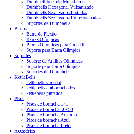
Dumbbell Injetado Monobloco
Dumbbells Hexagonal Vulcanizado
Dumbbells Sextavados Pintados
Dumbbells Sextavados Emborrachados
Suportes de Dumbbells
Barras
Barra de Flexão
Barras Olímpicas
Barras Olímpicas para Crossfit
Suporte para Barra Olímpica
Suportes
Suporte de Anilhas Olímpicas
Suporte para Barra Olímpica
Suportes de Dumbbells
KettleBells
kettlebells Crossfit
kettlebells emborrachados
kettlebells pintados
Pisos
Pisos de borracha 1×1
Pisos de borracha 50×50
Pisos de borracha Amarelo
Pisos de borracha Azul
Pisos de borracha Preto
Acessórios