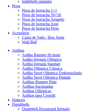
kettlebells pintados
Pisos
Pisos de borracha 1×1
Pisos de borracha 50×50
Pisos de borracha Amarelo
Pisos de borracha Azul
Pisos de borracha Preto
Acessórios
Caixa de Salto / Box Jump
Wall Ball
Anilhas
Anilha Bumper Hi temp
Anilha Injetada Olímpica
Anilha Injetada Standart
Anilha Olímpica Clássica
Anilha Sport Olímpica Emborrachada
Anilha Sport Olímpica Pintada
Anilhas Bumper Plate
Anilhas fracionadas
Anilhas Olímpicas
Anilhas para Crossfit
Halteres
Dumbbells
Dumbbell Hexagonal Injetado