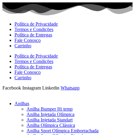
Ir
para
o
conteúdo
Política de Privacidade
Termos e Condições
Política de Entregas
Fale Conosco
Carrinho
Política de Privacidade
Termos e Condições
Política de Entregas
Fale Conosco
Carrinho
Facebook
Instagram
Linkedin
Whatsapp
Anilhas
Anilha Bumper Hi temp
Anilha Injetada Olímpica
Anilha Injetada Standart
Anilha Olímpica Clássica
Anilha Sport Olímpica Emborrachada