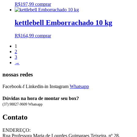
R$
197,99
comprar
kettlebell Emborrachado 10 kg
R$
164,99
comprar
1
2
3
→
nossas redes
Facebook-f
Linkedin-in
Instagram
Whatsapp
Dúvidas na hora de montar seu box?
(37) 98827-9609 Whatsapp
Contato
ENDEREÇO:
Rua Professora Maria de Lourdes Guimaraes Teixeira, nº 28,