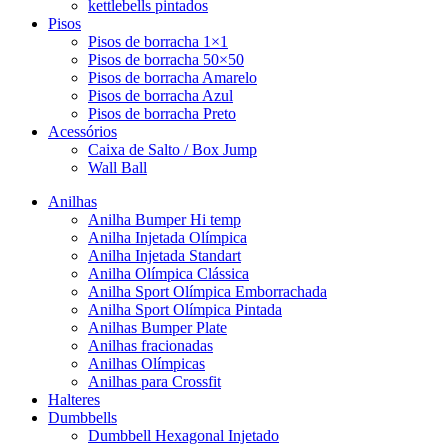
kettlebells pintados
Pisos
Pisos de borracha 1×1
Pisos de borracha 50×50
Pisos de borracha Amarelo
Pisos de borracha Azul
Pisos de borracha Preto
Acessórios
Caixa de Salto / Box Jump
Wall Ball
Anilhas
Anilha Bumper Hi temp
Anilha Injetada Olímpica
Anilha Injetada Standart
Anilha Olímpica Clássica
Anilha Sport Olímpica Emborrachada
Anilha Sport Olímpica Pintada
Anilhas Bumper Plate
Anilhas fracionadas
Anilhas Olímpicas
Anilhas para Crossfit
Halteres
Dumbbells
Dumbbell Hexagonal Injetado