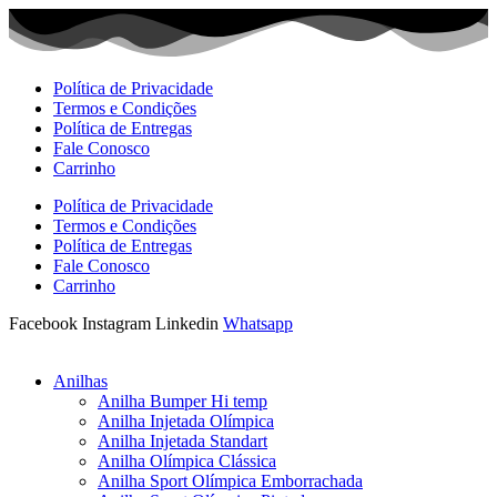
Ir
para
o
conteúdo
Política de Privacidade
Termos e Condições
Política de Entregas
Fale Conosco
Carrinho
Política de Privacidade
Termos e Condições
Política de Entregas
Fale Conosco
Carrinho
Facebook
Instagram
Linkedin
Whatsapp
Anilhas
Anilha Bumper Hi temp
Anilha Injetada Olímpica
Anilha Injetada Standart
Anilha Olímpica Clássica
Anilha Sport Olímpica Emborrachada