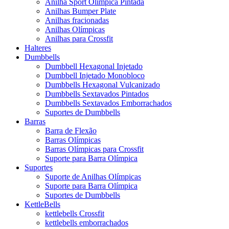
Anilha Sport Olímpica Pintada
Anilhas Bumper Plate
Anilhas fracionadas
Anilhas Olímpicas
Anilhas para Crossfit
Halteres
Dumbbells
Dumbbell Hexagonal Injetado
Dumbbell Injetado Monobloco
Dumbbells Hexagonal Vulcanizado
Dumbbells Sextavados Pintados
Dumbbells Sextavados Emborrachados
Suportes de Dumbbells
Barras
Barra de Flexão
Barras Olímpicas
Barras Olímpicas para Crossfit
Suporte para Barra Olímpica
Suportes
Suporte de Anilhas Olímpicas
Suporte para Barra Olímpica
Suportes de Dumbbells
KettleBells
kettlebells Crossfit
kettlebells emborrachados