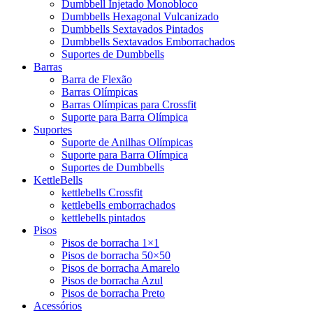
Dumbbell Injetado Monobloco
Dumbbells Hexagonal Vulcanizado
Dumbbells Sextavados Pintados
Dumbbells Sextavados Emborrachados
Suportes de Dumbbells
Barras
Barra de Flexão
Barras Olímpicas
Barras Olímpicas para Crossfit
Suporte para Barra Olímpica
Suportes
Suporte de Anilhas Olímpicas
Suporte para Barra Olímpica
Suportes de Dumbbells
KettleBells
kettlebells Crossfit
kettlebells emborrachados
kettlebells pintados
Pisos
Pisos de borracha 1×1
Pisos de borracha 50×50
Pisos de borracha Amarelo
Pisos de borracha Azul
Pisos de borracha Preto
Acessórios