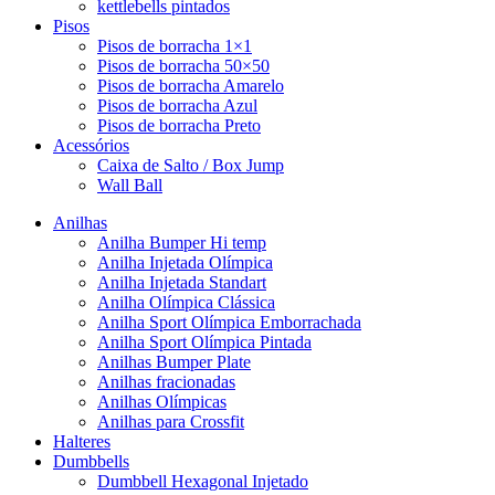
kettlebells pintados
Pisos
Pisos de borracha 1×1
Pisos de borracha 50×50
Pisos de borracha Amarelo
Pisos de borracha Azul
Pisos de borracha Preto
Acessórios
Caixa de Salto / Box Jump
Wall Ball
Anilhas
Anilha Bumper Hi temp
Anilha Injetada Olímpica
Anilha Injetada Standart
Anilha Olímpica Clássica
Anilha Sport Olímpica Emborrachada
Anilha Sport Olímpica Pintada
Anilhas Bumper Plate
Anilhas fracionadas
Anilhas Olímpicas
Anilhas para Crossfit
Halteres
Dumbbells
Dumbbell Hexagonal Injetado