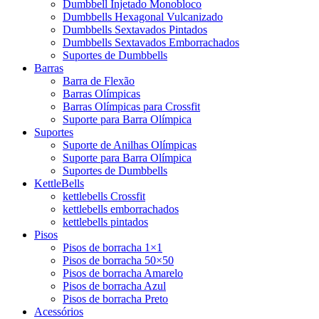
Dumbbell Injetado Monobloco
Dumbbells Hexagonal Vulcanizado
Dumbbells Sextavados Pintados
Dumbbells Sextavados Emborrachados
Suportes de Dumbbells
Barras
Barra de Flexão
Barras Olímpicas
Barras Olímpicas para Crossfit
Suporte para Barra Olímpica
Suportes
Suporte de Anilhas Olímpicas
Suporte para Barra Olímpica
Suportes de Dumbbells
KettleBells
kettlebells Crossfit
kettlebells emborrachados
kettlebells pintados
Pisos
Pisos de borracha 1×1
Pisos de borracha 50×50
Pisos de borracha Amarelo
Pisos de borracha Azul
Pisos de borracha Preto
Acessórios