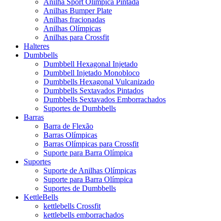
Anilha Sport Olímpica Pintada
Anilhas Bumper Plate
Anilhas fracionadas
Anilhas Olímpicas
Anilhas para Crossfit
Halteres
Dumbbells
Dumbbell Hexagonal Injetado
Dumbbell Injetado Monobloco
Dumbbells Hexagonal Vulcanizado
Dumbbells Sextavados Pintados
Dumbbells Sextavados Emborrachados
Suportes de Dumbbells
Barras
Barra de Flexão
Barras Olímpicas
Barras Olímpicas para Crossfit
Suporte para Barra Olímpica
Suportes
Suporte de Anilhas Olímpicas
Suporte para Barra Olímpica
Suportes de Dumbbells
KettleBells
kettlebells Crossfit
kettlebells emborrachados