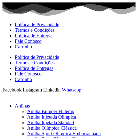
Ir
para
o
conteúdo
Política de Privacidade
Termos e Condições
Política de Entregas
Fale Conosco
Carrinho
Política de Privacidade
Termos e Condições
Política de Entregas
Fale Conosco
Carrinho
Facebook
Instagram
Linkedin
Whatsapp
Anilhas
Anilha Bumper Hi temp
Anilha Injetada Olímpica
Anilha Injetada Standart
Anilha Olímpica Clássica
Anilha Sport Olímpica Emborrachada