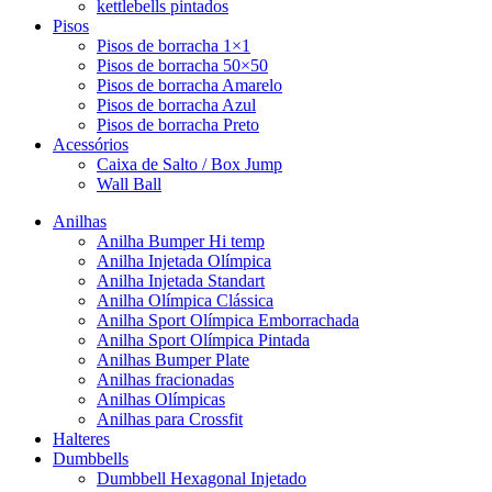
kettlebells pintados
Pisos
Pisos de borracha 1×1
Pisos de borracha 50×50
Pisos de borracha Amarelo
Pisos de borracha Azul
Pisos de borracha Preto
Acessórios
Caixa de Salto / Box Jump
Wall Ball
Anilhas
Anilha Bumper Hi temp
Anilha Injetada Olímpica
Anilha Injetada Standart
Anilha Olímpica Clássica
Anilha Sport Olímpica Emborrachada
Anilha Sport Olímpica Pintada
Anilhas Bumper Plate
Anilhas fracionadas
Anilhas Olímpicas
Anilhas para Crossfit
Halteres
Dumbbells
Dumbbell Hexagonal Injetado