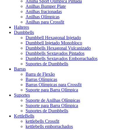
Anilha Sport Olímpica Pintada
Anilhas Bumper Plate
Anilhas fracionadas
Anilhas Olímpicas
Anilhas para Crossfit
Halteres
Dumbbells
Dumbbell Hexagonal Injetado
Dumbbell Injetado Monobloco
Dumbbells Hexagonal Vulcanizado
Dumbbells Sextavados Pintados
Dumbbells Sextavados Emborrachados
Suportes de Dumbbells
Barras
Barra de Flexão
Barras Olímpicas
Barras Olímpicas para Crossfit
Suporte para Barra Olímpica
Suportes
Suporte de Anilhas Olímpicas
Suporte para Barra Olímpica
Suportes de Dumbbells
KettleBells
kettlebells Crossfit
kettlebells emborrachados