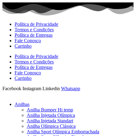
Ir
para
o
conteúdo
Política de Privacidade
Termos e Condições
Política de Entregas
Fale Conosco
Carrinho
Política de Privacidade
Termos e Condições
Política de Entregas
Fale Conosco
Carrinho
Facebook
Instagram
Linkedin
Whatsapp
Anilhas
Anilha Bumper Hi temp
Anilha Injetada Olímpica
Anilha Injetada Standart
Anilha Olímpica Clássica
Anilha Sport Olímpica Emborrachada