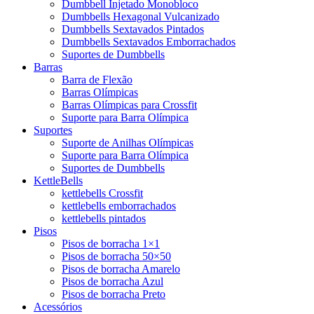
Dumbbell Injetado Monobloco
Dumbbells Hexagonal Vulcanizado
Dumbbells Sextavados Pintados
Dumbbells Sextavados Emborrachados
Suportes de Dumbbells
Barras
Barra de Flexão
Barras Olímpicas
Barras Olímpicas para Crossfit
Suporte para Barra Olímpica
Suportes
Suporte de Anilhas Olímpicas
Suporte para Barra Olímpica
Suportes de Dumbbells
KettleBells
kettlebells Crossfit
kettlebells emborrachados
kettlebells pintados
Pisos
Pisos de borracha 1×1
Pisos de borracha 50×50
Pisos de borracha Amarelo
Pisos de borracha Azul
Pisos de borracha Preto
Acessórios