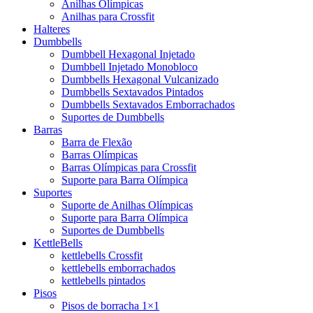
Anilhas Olímpicas
Anilhas para Crossfit
Halteres
Dumbbells
Dumbbell Hexagonal Injetado
Dumbbell Injetado Monobloco
Dumbbells Hexagonal Vulcanizado
Dumbbells Sextavados Pintados
Dumbbells Sextavados Emborrachados
Suportes de Dumbbells
Barras
Barra de Flexão
Barras Olímpicas
Barras Olímpicas para Crossfit
Suporte para Barra Olímpica
Suportes
Suporte de Anilhas Olímpicas
Suporte para Barra Olímpica
Suportes de Dumbbells
KettleBells
kettlebells Crossfit
kettlebells emborrachados
kettlebells pintados
Pisos
Pisos de borracha 1×1