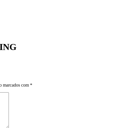
ING
ão marcados com
*