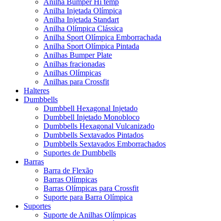
Anilha Bumper Hi temp
Anilha Injetada Olímpica
Anilha Injetada Standart
Anilha Olímpica Clássica
Anilha Sport Olímpica Emborrachada
Anilha Sport Olímpica Pintada
Anilhas Bumper Plate
Anilhas fracionadas
Anilhas Olímpicas
Anilhas para Crossfit
Halteres
Dumbbells
Dumbbell Hexagonal Injetado
Dumbbell Injetado Monobloco
Dumbbells Hexagonal Vulcanizado
Dumbbells Sextavados Pintados
Dumbbells Sextavados Emborrachados
Suportes de Dumbbells
Barras
Barra de Flexão
Barras Olímpicas
Barras Olímpicas para Crossfit
Suporte para Barra Olímpica
Suportes
Suporte de Anilhas Olímpicas