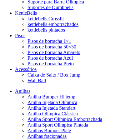
Suporte para Barra Olímpica
Suportes de Dumbbells
KettleBells
kettlebells Crossfit
kettlebells emborrachados
kettlebells pintados
Pisos
Pisos de borracha 1×1
Pisos de borracha 50×50
Pisos de borracha Amarelo
Pisos de borracha Azul
Pisos de borracha Preto
Acessórios
Caixa de Salto / Box Jump
Wall Ball
Anilhas
Anilha Bumper Hi temp
Anilha Injetada Olímpica
Anilha Injetada Standart
Anilha Olímpica Clássica
Anilha Sport Olímpica Emborrachada
Anilha Sport Olímpica Pintada
Anilhas Bumper Plate
Anilhas fracionadas