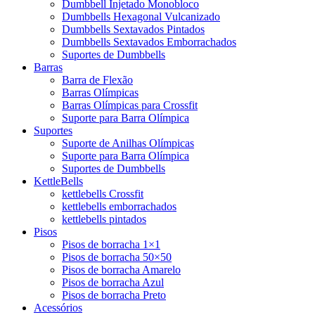
Dumbbell Injetado Monobloco
Dumbbells Hexagonal Vulcanizado
Dumbbells Sextavados Pintados
Dumbbells Sextavados Emborrachados
Suportes de Dumbbells
Barras
Barra de Flexão
Barras Olímpicas
Barras Olímpicas para Crossfit
Suporte para Barra Olímpica
Suportes
Suporte de Anilhas Olímpicas
Suporte para Barra Olímpica
Suportes de Dumbbells
KettleBells
kettlebells Crossfit
kettlebells emborrachados
kettlebells pintados
Pisos
Pisos de borracha 1×1
Pisos de borracha 50×50
Pisos de borracha Amarelo
Pisos de borracha Azul
Pisos de borracha Preto
Acessórios