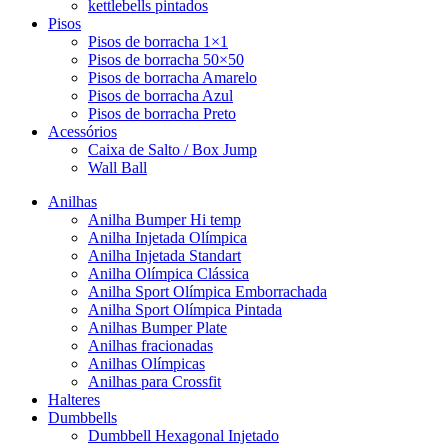
kettlebells pintados
Pisos
Pisos de borracha 1×1
Pisos de borracha 50×50
Pisos de borracha Amarelo
Pisos de borracha Azul
Pisos de borracha Preto
Acessórios
Caixa de Salto / Box Jump
Wall Ball
Anilhas
Anilha Bumper Hi temp
Anilha Injetada Olímpica
Anilha Injetada Standart
Anilha Olímpica Clássica
Anilha Sport Olímpica Emborrachada
Anilha Sport Olímpica Pintada
Anilhas Bumper Plate
Anilhas fracionadas
Anilhas Olímpicas
Anilhas para Crossfit
Halteres
Dumbbells
Dumbbell Hexagonal Injetado