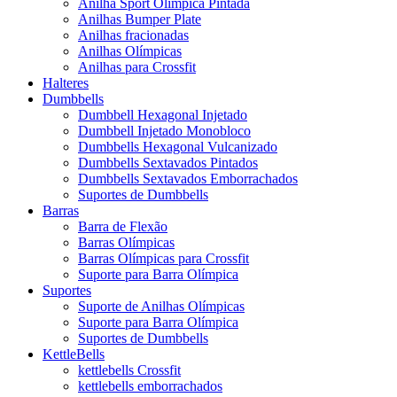
Anilha Sport Olímpica Pintada
Anilhas Bumper Plate
Anilhas fracionadas
Anilhas Olímpicas
Anilhas para Crossfit
Halteres
Dumbbells
Dumbbell Hexagonal Injetado
Dumbbell Injetado Monobloco
Dumbbells Hexagonal Vulcanizado
Dumbbells Sextavados Pintados
Dumbbells Sextavados Emborrachados
Suportes de Dumbbells
Barras
Barra de Flexão
Barras Olímpicas
Barras Olímpicas para Crossfit
Suporte para Barra Olímpica
Suportes
Suporte de Anilhas Olímpicas
Suporte para Barra Olímpica
Suportes de Dumbbells
KettleBells
kettlebells Crossfit
kettlebells emborrachados