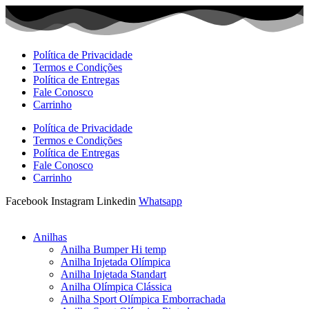
Ir
para
o
conteúdo
Política de Privacidade
Termos e Condições
Política de Entregas
Fale Conosco
Carrinho
Política de Privacidade
Termos e Condições
Política de Entregas
Fale Conosco
Carrinho
Facebook
Instagram
Linkedin
Whatsapp
Anilhas
Anilha Bumper Hi temp
Anilha Injetada Olímpica
Anilha Injetada Standart
Anilha Olímpica Clássica
Anilha Sport Olímpica Emborrachada