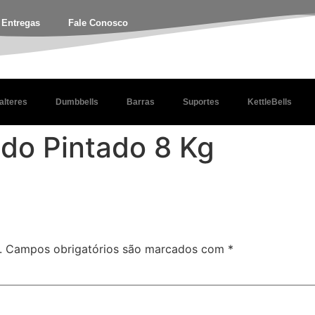
e Entregas
Fale Conosco
alteres
Dumbbells
Barras
Suportes
KettleBells
do Pintado 8 Kg
.
Campos obrigatórios são marcados com
*