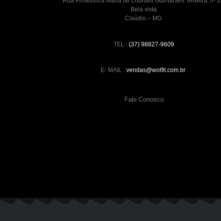
Rua Professora Maria de Lourdes Guimaraes Teixeira, nº 2
Bela vista
Claúdio – MG
TEL :
(37) 98827-9609
E- MAIL :
vendas@wolfit.com.br
Fale Conosco