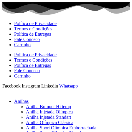
Ir
para
o
conteúdo
Política de Privacidade
Termos e Condições
Política de Entregas
Fale Conosco
Carrinho
Política de Privacidade
Termos e Condições
Política de Entregas
Fale Conosco
Carrinho
Facebook
Instagram
Linkedin
Whatsapp
Anilhas
Anilha Bumper Hi temp
Anilha Injetada Olímpica
Anilha Injetada Standart
Anilha Olímpica Clássica
Anilha Sport Olímpica Emborrachada