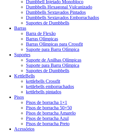
Dumbbell Injetado Monobloco
Dumbbells Hexagonal Vulcanizado
Dumbbells Sextavados Pintados
Dumbbells Sextavados Emborrachados
Suportes de Dumbbells
Barras
Barra de Flexão
Barras Olímpicas
Barras Olímpicas para Crossfit
Suporte para Barra Olímpica
Suportes
Suporte de Anilhas Olímpicas
Suporte para Barra Olímpica
Suportes de Dumbbells
KettleBells
kettlebells Crossfit
kettlebells emborrachados
kettlebells pintados
Pisos
Pisos de borracha 1×1
Pisos de borracha 50×50
Pisos de borracha Amarelo
Pisos de borracha Azul
Pisos de borracha Preto
Acessórios