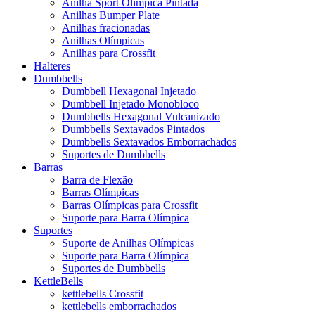
Anilha Sport Olímpica Pintada
Anilhas Bumper Plate
Anilhas fracionadas
Anilhas Olímpicas
Anilhas para Crossfit
Halteres
Dumbbells
Dumbbell Hexagonal Injetado
Dumbbell Injetado Monobloco
Dumbbells Hexagonal Vulcanizado
Dumbbells Sextavados Pintados
Dumbbells Sextavados Emborrachados
Suportes de Dumbbells
Barras
Barra de Flexão
Barras Olímpicas
Barras Olímpicas para Crossfit
Suporte para Barra Olímpica
Suportes
Suporte de Anilhas Olímpicas
Suporte para Barra Olímpica
Suportes de Dumbbells
KettleBells
kettlebells Crossfit
kettlebells emborrachados