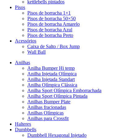
kettlebells pintados
Pisos
Pisos de borracha 1×1
Pisos de borracha 50×50
Pisos de borracha Amarelo
Pisos de borracha Azul
Pisos de borracha Preto
Acessórios
Caixa de Salto / Box Jump
Wall Ball
Anilhas
Anilha Bumper Hi temp
Anilha Injetada Olímpica
Anilha Injetada Standart
Anilha Olímpica Clássica
Anilha Sport Olímpica Emborrachada
Anilha Sport Olímpica Pintada
Anilhas Bumper Plate
Anilhas fracionadas
Anilhas Olímpicas
Anilhas para Crossfit
Halteres
Dumbbells
Dumbbell Hexagonal Injetado