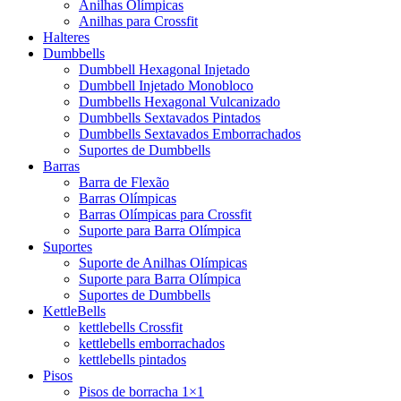
Anilhas Olímpicas
Anilhas para Crossfit
Halteres
Dumbbells
Dumbbell Hexagonal Injetado
Dumbbell Injetado Monobloco
Dumbbells Hexagonal Vulcanizado
Dumbbells Sextavados Pintados
Dumbbells Sextavados Emborrachados
Suportes de Dumbbells
Barras
Barra de Flexão
Barras Olímpicas
Barras Olímpicas para Crossfit
Suporte para Barra Olímpica
Suportes
Suporte de Anilhas Olímpicas
Suporte para Barra Olímpica
Suportes de Dumbbells
KettleBells
kettlebells Crossfit
kettlebells emborrachados
kettlebells pintados
Pisos
Pisos de borracha 1×1