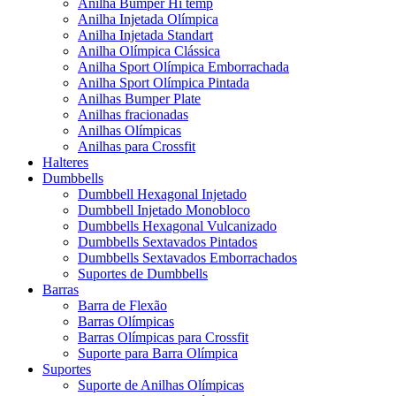
Anilha Bumper Hi temp
Anilha Injetada Olímpica
Anilha Injetada Standart
Anilha Olímpica Clássica
Anilha Sport Olímpica Emborrachada
Anilha Sport Olímpica Pintada
Anilhas Bumper Plate
Anilhas fracionadas
Anilhas Olímpicas
Anilhas para Crossfit
Halteres
Dumbbells
Dumbbell Hexagonal Injetado
Dumbbell Injetado Monobloco
Dumbbells Hexagonal Vulcanizado
Dumbbells Sextavados Pintados
Dumbbells Sextavados Emborrachados
Suportes de Dumbbells
Barras
Barra de Flexão
Barras Olímpicas
Barras Olímpicas para Crossfit
Suporte para Barra Olímpica
Suportes
Suporte de Anilhas Olímpicas