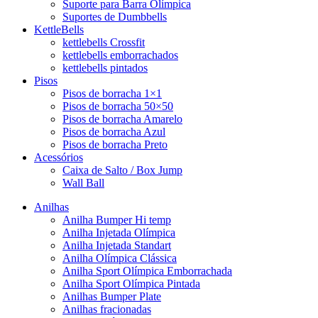
Suporte para Barra Olímpica
Suportes de Dumbbells
KettleBells
kettlebells Crossfit
kettlebells emborrachados
kettlebells pintados
Pisos
Pisos de borracha 1×1
Pisos de borracha 50×50
Pisos de borracha Amarelo
Pisos de borracha Azul
Pisos de borracha Preto
Acessórios
Caixa de Salto / Box Jump
Wall Ball
Anilhas
Anilha Bumper Hi temp
Anilha Injetada Olímpica
Anilha Injetada Standart
Anilha Olímpica Clássica
Anilha Sport Olímpica Emborrachada
Anilha Sport Olímpica Pintada
Anilhas Bumper Plate
Anilhas fracionadas