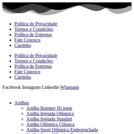
Ir
para
o
conteúdo
Política de Privacidade
Termos e Condições
Política de Entregas
Fale Conosco
Carrinho
Política de Privacidade
Termos e Condições
Política de Entregas
Fale Conosco
Carrinho
Facebook
Instagram
Linkedin
Whatsapp
Anilhas
Anilha Bumper Hi temp
Anilha Injetada Olímpica
Anilha Injetada Standart
Anilha Olímpica Clássica
Anilha Sport Olímpica Emborrachada