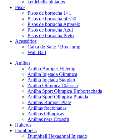
kettlebells pintados
Pisos
Pisos de borracha 1×1
Pisos de borracha 50×50
Pisos de borracha Amarelo
Pisos de borracha Azul
Pisos de borracha Preto
Acessórios
Caixa de Salto / Box Jump
Wall Ball
Anilhas
Anilha Bumper Hi temp
Anilha Injetada Olímpica
Anilha Injetada Standart
Anilha Olímpica Clássica
Anilha Sport Olímpica Emborrachada
Anilha Sport Olímpica Pintada
Anilhas Bumper Plate
Anilhas fracionadas
Anilhas Olímpicas
Anilhas para Crossfit
Halteres
Dumbbells
Dumbbell Hexagonal Injetado