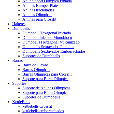
Anilha Sport Olímpica Pintada
Anilhas Bumper Plate
Anilhas fracionadas
Anilhas Olímpicas
Anilhas para Crossfit
Halteres
Dumbbells
Dumbbell Hexagonal Injetado
Dumbbell Injetado Monobloco
Dumbbells Hexagonal Vulcanizado
Dumbbells Sextavados Pintados
Dumbbells Sextavados Emborrachados
Suportes de Dumbbells
Barras
Barra de Flexão
Barras Olímpicas
Barras Olímpicas para Crossfit
Suporte para Barra Olímpica
Suportes
Suporte de Anilhas Olímpicas
Suporte para Barra Olímpica
Suportes de Dumbbells
KettleBells
kettlebells Crossfit
kettlebells emborrachados