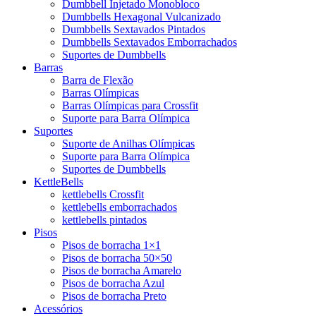
Dumbbell Injetado Monobloco
Dumbbells Hexagonal Vulcanizado
Dumbbells Sextavados Pintados
Dumbbells Sextavados Emborrachados
Suportes de Dumbbells
Barras
Barra de Flexão
Barras Olímpicas
Barras Olímpicas para Crossfit
Suporte para Barra Olímpica
Suportes
Suporte de Anilhas Olímpicas
Suporte para Barra Olímpica
Suportes de Dumbbells
KettleBells
kettlebells Crossfit
kettlebells emborrachados
kettlebells pintados
Pisos
Pisos de borracha 1×1
Pisos de borracha 50×50
Pisos de borracha Amarelo
Pisos de borracha Azul
Pisos de borracha Preto
Acessórios