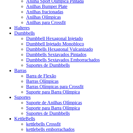
Anilha Sport Olímpica Pintada
Anilhas Bumper Plate
Anilhas fracionadas
Anilhas Olímpicas
Anilhas para Crossfit
Halteres
Dumbbells
Dumbbell Hexagonal Injetado
Dumbbell Injetado Monobloco
Dumbbells Hexagonal Vulcanizado
Dumbbells Sextavados Pintados
Dumbbells Sextavados Emborrachados
Suportes de Dumbbells
Barras
Barra de Flexão
Barras Olímpicas
Barras Olímpicas para Crossfit
Suporte para Barra Olímpica
Suportes
Suporte de Anilhas Olímpicas
Suporte para Barra Olímpica
Suportes de Dumbbells
KettleBells
kettlebells Crossfit
kettlebells emborrachados