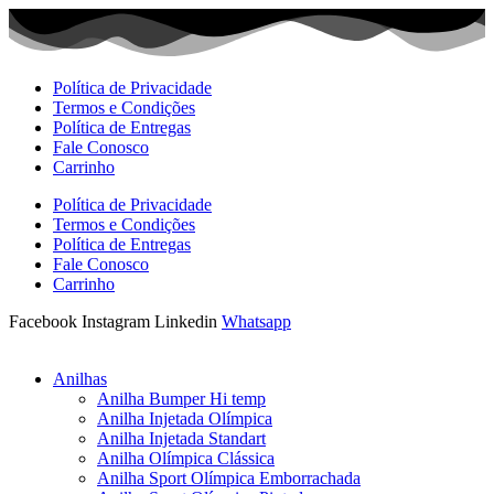
Ir
para
o
conteúdo
Política de Privacidade
Termos e Condições
Política de Entregas
Fale Conosco
Carrinho
Política de Privacidade
Termos e Condições
Política de Entregas
Fale Conosco
Carrinho
Facebook
Instagram
Linkedin
Whatsapp
Anilhas
Anilha Bumper Hi temp
Anilha Injetada Olímpica
Anilha Injetada Standart
Anilha Olímpica Clássica
Anilha Sport Olímpica Emborrachada