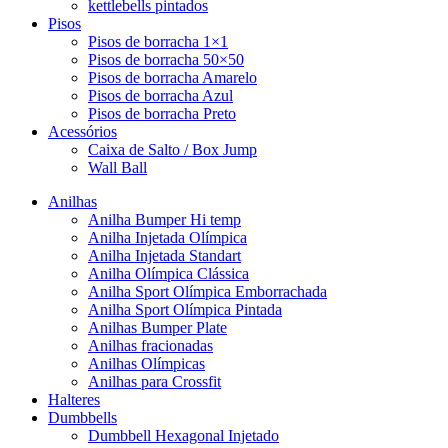
kettlebells pintados
Pisos
Pisos de borracha 1×1
Pisos de borracha 50×50
Pisos de borracha Amarelo
Pisos de borracha Azul
Pisos de borracha Preto
Acessórios
Caixa de Salto / Box Jump
Wall Ball
Anilhas
Anilha Bumper Hi temp
Anilha Injetada Olímpica
Anilha Injetada Standart
Anilha Olímpica Clássica
Anilha Sport Olímpica Emborrachada
Anilha Sport Olímpica Pintada
Anilhas Bumper Plate
Anilhas fracionadas
Anilhas Olímpicas
Anilhas para Crossfit
Halteres
Dumbbells
Dumbbell Hexagonal Injetado