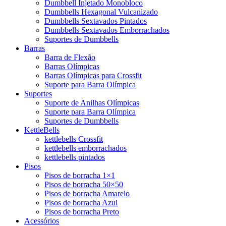
Dumbbell Injetado Monobloco
Dumbbells Hexagonal Vulcanizado
Dumbbells Sextavados Pintados
Dumbbells Sextavados Emborrachados
Suportes de Dumbbells
Barras
Barra de Flexão
Barras Olímpicas
Barras Olímpicas para Crossfit
Suporte para Barra Olímpica
Suportes
Suporte de Anilhas Olímpicas
Suporte para Barra Olímpica
Suportes de Dumbbells
KettleBells
kettlebells Crossfit
kettlebells emborrachados
kettlebells pintados
Pisos
Pisos de borracha 1×1
Pisos de borracha 50×50
Pisos de borracha Amarelo
Pisos de borracha Azul
Pisos de borracha Preto
Acessórios