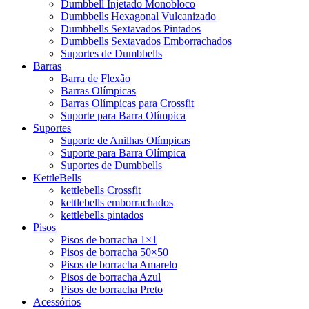
Dumbbell Injetado Monobloco
Dumbbells Hexagonal Vulcanizado
Dumbbells Sextavados Pintados
Dumbbells Sextavados Emborrachados
Suportes de Dumbbells
Barras
Barra de Flexão
Barras Olímpicas
Barras Olímpicas para Crossfit
Suporte para Barra Olímpica
Suportes
Suporte de Anilhas Olímpicas
Suporte para Barra Olímpica
Suportes de Dumbbells
KettleBells
kettlebells Crossfit
kettlebells emborrachados
kettlebells pintados
Pisos
Pisos de borracha 1×1
Pisos de borracha 50×50
Pisos de borracha Amarelo
Pisos de borracha Azul
Pisos de borracha Preto
Acessórios