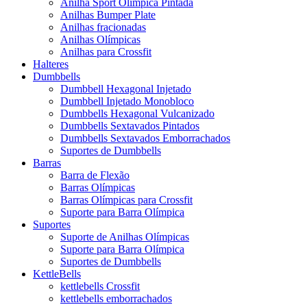
Anilha Sport Olímpica Pintada
Anilhas Bumper Plate
Anilhas fracionadas
Anilhas Olímpicas
Anilhas para Crossfit
Halteres
Dumbbells
Dumbbell Hexagonal Injetado
Dumbbell Injetado Monobloco
Dumbbells Hexagonal Vulcanizado
Dumbbells Sextavados Pintados
Dumbbells Sextavados Emborrachados
Suportes de Dumbbells
Barras
Barra de Flexão
Barras Olímpicas
Barras Olímpicas para Crossfit
Suporte para Barra Olímpica
Suportes
Suporte de Anilhas Olímpicas
Suporte para Barra Olímpica
Suportes de Dumbbells
KettleBells
kettlebells Crossfit
kettlebells emborrachados