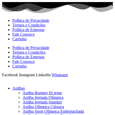
Ir
para
o
conteúdo
Política de Privacidade
Termos e Condições
Política de Entregas
Fale Conosco
Carrinho
Política de Privacidade
Termos e Condições
Política de Entregas
Fale Conosco
Carrinho
Facebook
Instagram
Linkedin
Whatsapp
Anilhas
Anilha Bumper Hi temp
Anilha Injetada Olímpica
Anilha Injetada Standart
Anilha Olímpica Clássica
Anilha Sport Olímpica Emborrachada