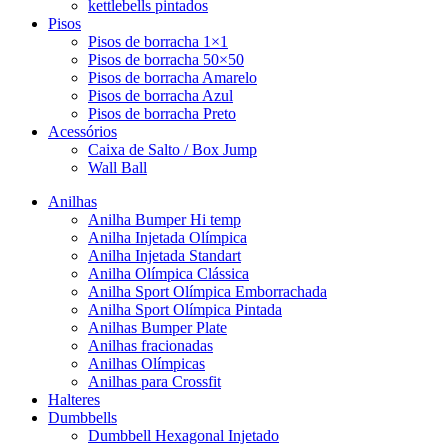
kettlebells pintados
Pisos
Pisos de borracha 1×1
Pisos de borracha 50×50
Pisos de borracha Amarelo
Pisos de borracha Azul
Pisos de borracha Preto
Acessórios
Caixa de Salto / Box Jump
Wall Ball
Anilhas
Anilha Bumper Hi temp
Anilha Injetada Olímpica
Anilha Injetada Standart
Anilha Olímpica Clássica
Anilha Sport Olímpica Emborrachada
Anilha Sport Olímpica Pintada
Anilhas Bumper Plate
Anilhas fracionadas
Anilhas Olímpicas
Anilhas para Crossfit
Halteres
Dumbbells
Dumbbell Hexagonal Injetado