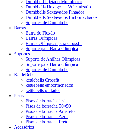
Dumbbell Injetado Monobloco
Dumbbells Hexagonal Vulcanizado
Dumbbells Sextavados Pintados
Dumbbells Sextavados Emborrachados
Suportes de Dumbbells
Barras
Barra de Flexão
Barras Olímpicas
Barras Olímpicas para Crossfit
Suporte para Barra Olímpica
Suportes
Suporte de Anilhas Olímpicas
Suporte para Barra Olímpica
Suportes de Dumbbells
KettleBells
kettlebells Crossfit
kettlebells emborrachados
kettlebells pintados
Pisos
Pisos de borracha 1×1
Pisos de borracha 50×50
Pisos de borracha Amarelo
Pisos de borracha Azul
Pisos de borracha Preto
Acessórios