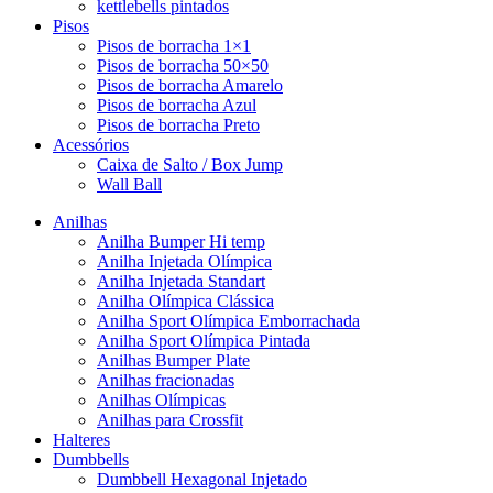
kettlebells pintados
Pisos
Pisos de borracha 1×1
Pisos de borracha 50×50
Pisos de borracha Amarelo
Pisos de borracha Azul
Pisos de borracha Preto
Acessórios
Caixa de Salto / Box Jump
Wall Ball
Anilhas
Anilha Bumper Hi temp
Anilha Injetada Olímpica
Anilha Injetada Standart
Anilha Olímpica Clássica
Anilha Sport Olímpica Emborrachada
Anilha Sport Olímpica Pintada
Anilhas Bumper Plate
Anilhas fracionadas
Anilhas Olímpicas
Anilhas para Crossfit
Halteres
Dumbbells
Dumbbell Hexagonal Injetado