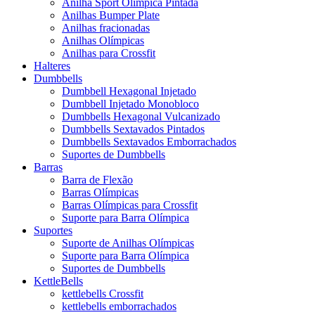
Anilha Sport Olímpica Pintada
Anilhas Bumper Plate
Anilhas fracionadas
Anilhas Olímpicas
Anilhas para Crossfit
Halteres
Dumbbells
Dumbbell Hexagonal Injetado
Dumbbell Injetado Monobloco
Dumbbells Hexagonal Vulcanizado
Dumbbells Sextavados Pintados
Dumbbells Sextavados Emborrachados
Suportes de Dumbbells
Barras
Barra de Flexão
Barras Olímpicas
Barras Olímpicas para Crossfit
Suporte para Barra Olímpica
Suportes
Suporte de Anilhas Olímpicas
Suporte para Barra Olímpica
Suportes de Dumbbells
KettleBells
kettlebells Crossfit
kettlebells emborrachados