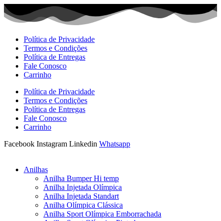
Ir
para
o
conteúdo
Política de Privacidade
Termos e Condições
Política de Entregas
Fale Conosco
Carrinho
Política de Privacidade
Termos e Condições
Política de Entregas
Fale Conosco
Carrinho
Facebook
Instagram
Linkedin
Whatsapp
Anilhas
Anilha Bumper Hi temp
Anilha Injetada Olímpica
Anilha Injetada Standart
Anilha Olímpica Clássica
Anilha Sport Olímpica Emborrachada