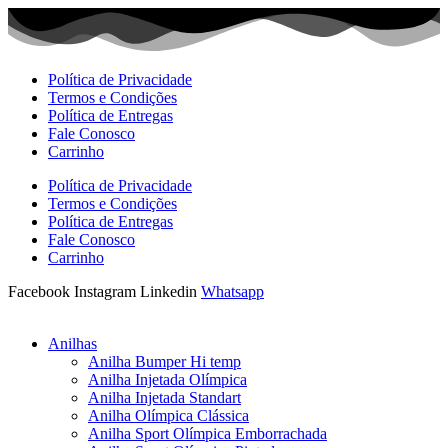
Ir
para
o
conteúdo
Política de Privacidade
Termos e Condições
Política de Entregas
Fale Conosco
Carrinho
Política de Privacidade
Termos e Condições
Política de Entregas
Fale Conosco
Carrinho
Facebook
Instagram
Linkedin
Whatsapp
Anilhas
Anilha Bumper Hi temp
Anilha Injetada Olímpica
Anilha Injetada Standart
Anilha Olímpica Clássica
Anilha Sport Olímpica Emborrachada