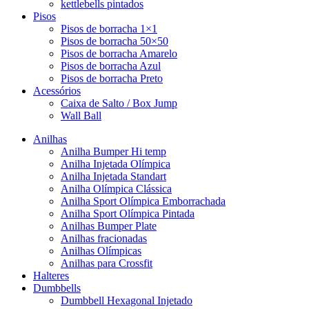
kettlebells pintados
Pisos
Pisos de borracha 1×1
Pisos de borracha 50×50
Pisos de borracha Amarelo
Pisos de borracha Azul
Pisos de borracha Preto
Acessórios
Caixa de Salto / Box Jump
Wall Ball
Anilhas
Anilha Bumper Hi temp
Anilha Injetada Olímpica
Anilha Injetada Standart
Anilha Olímpica Clássica
Anilha Sport Olímpica Emborrachada
Anilha Sport Olímpica Pintada
Anilhas Bumper Plate
Anilhas fracionadas
Anilhas Olímpicas
Anilhas para Crossfit
Halteres
Dumbbells
Dumbbell Hexagonal Injetado