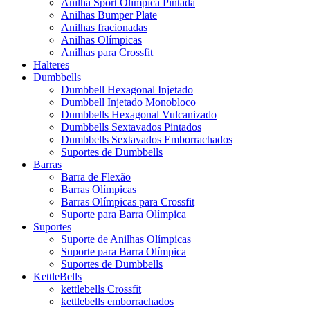
Anilha Sport Olímpica Pintada
Anilhas Bumper Plate
Anilhas fracionadas
Anilhas Olímpicas
Anilhas para Crossfit
Halteres
Dumbbells
Dumbbell Hexagonal Injetado
Dumbbell Injetado Monobloco
Dumbbells Hexagonal Vulcanizado
Dumbbells Sextavados Pintados
Dumbbells Sextavados Emborrachados
Suportes de Dumbbells
Barras
Barra de Flexão
Barras Olímpicas
Barras Olímpicas para Crossfit
Suporte para Barra Olímpica
Suportes
Suporte de Anilhas Olímpicas
Suporte para Barra Olímpica
Suportes de Dumbbells
KettleBells
kettlebells Crossfit
kettlebells emborrachados