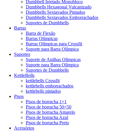
Dumbbell Injetado Monobloco
Dumbbells Hexagonal Vulcanizado
Dumbbells Sextavados Pintados
Dumbbells Sextavados Emborrachados
Suportes de Dumbbells
Barras
Barra de Flexão
Barras Olímpicas
Barras Olímpicas para Crossfit
Suporte para Barra Olímpica
Suportes
Suporte de Anilhas Olímpicas
Suporte para Barra Olímpica
Suportes de Dumbbells
KettleBells
kettlebells Crossfit
kettlebells emborrachados
kettlebells pintados
Pisos
Pisos de borracha 1×1
Pisos de borracha 50×50
Pisos de borracha Amarelo
Pisos de borracha Azul
Pisos de borracha Preto
Acessórios